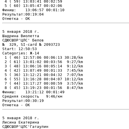
 4 ( 59) 13:03:41 00:02:59

 5 ( 60) 13:05:47 00:02:06

Финиш:    13:06:57 00:01:10

Результат:00:19:04

5 января 2018 г.

Шадрина Виолетта

СДЮСШОР'ЦЛС' Белов

№  329, SI-card № 2093723

Start: 12:50:53

Categories: Ж-14

 1 ( 46) 12:57:06 00:06:13 30:28/km

 2 ( 61) 13:01:02 00:03:56  9:27/km

 3 ( 48) 13:06:16 00:05:14  9:12/km

 4 ( 42) 13:07:49 00:01:33  7:45/km

 5 ( 36) 13:12:21 00:04:32  7:07/km

 6 ( 55) 13:16:28 00:04:07 10:12/km

 7 ( 44) 13:17:27 00:00:59  3:57/km

 8 ( 45) 13:19:23 00:01:56  8:47/km

Финиш:    13:21:12 00:01:49

Средняя скорость   9:46/км

Результат:00:30:19

5 января 2018 г.

Лисина Екатерина

СДЮСШОР'ЦЛС'Гатаулин
