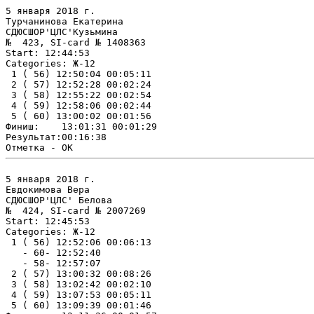
5 января 2018 г.

Турчанинова Екатерина

СДЮСШОР'ЦЛС'Кузьмина

№  423, SI-card № 1408363

Start: 12:44:53

Categories: Ж-12

 1 ( 56) 12:50:04 00:05:11

 2 ( 57) 12:52:28 00:02:24

 3 ( 58) 12:55:22 00:02:54

 4 ( 59) 12:58:06 00:02:44

 5 ( 60) 13:00:02 00:01:56

Финиш:    13:01:31 00:01:29

Результат:00:16:38

5 января 2018 г.

Евдокимова Вера

СДЮСШОР'ЦЛС' Белова 

№  424, SI-card № 2007269

Start: 12:45:53

Categories: Ж-12

 1 ( 56) 12:52:06 00:06:13

   - 60- 12:52:40

   - 58- 12:57:07

 2 ( 57) 13:00:32 00:08:26

 3 ( 58) 13:02:42 00:02:10

 4 ( 59) 13:07:53 00:05:11

 5 ( 60) 13:09:39 00:01:46
