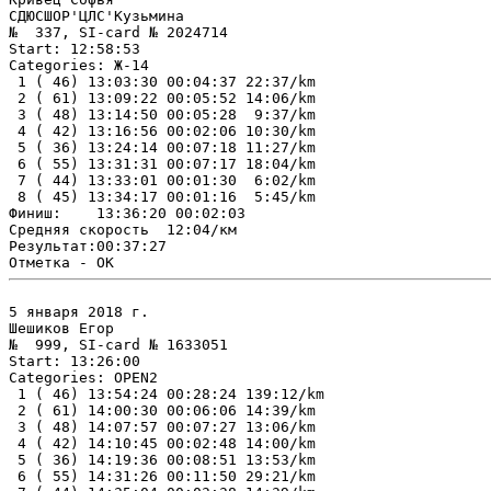
СДЮСШОР'ЦЛС'Кузьмина

№  337, SI-card № 2024714

Start: 12:58:53

Categories: Ж-14

 1 ( 46) 13:03:30 00:04:37 22:37/km

 2 ( 61) 13:09:22 00:05:52 14:06/km

 3 ( 48) 13:14:50 00:05:28  9:37/km

 4 ( 42) 13:16:56 00:02:06 10:30/km

 5 ( 36) 13:24:14 00:07:18 11:27/km

 6 ( 55) 13:31:31 00:07:17 18:04/km

 7 ( 44) 13:33:01 00:01:30  6:02/km

 8 ( 45) 13:34:17 00:01:16  5:45/km

Финиш:    13:36:20 00:02:03

Средняя скорость  12:04/км

Результат:00:37:27

5 января 2018 г.

Шешиков Егор

№  999, SI-card № 1633051

Start: 13:26:00

Categories: OPEN2

 1 ( 46) 13:54:24 00:28:24 139:12/km

 2 ( 61) 14:00:30 00:06:06 14:39/km

 3 ( 48) 14:07:57 00:07:27 13:06/km

 4 ( 42) 14:10:45 00:02:48 14:00/km

 5 ( 36) 14:19:36 00:08:51 13:53/km

 6 ( 55) 14:31:26 00:11:50 29:21/km
