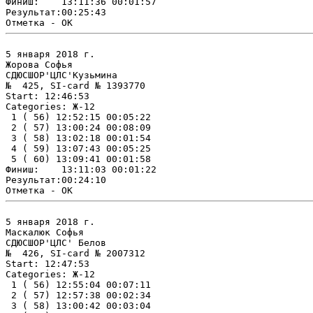
Финиш:    13:11:36 00:01:57

Результат:00:25:43

5 января 2018 г.

Жорова Софья

СДЮСШОР'ЦЛС'Кузьмина

№  425, SI-card № 1393770

Start: 12:46:53

Categories: Ж-12

 1 ( 56) 12:52:15 00:05:22

 2 ( 57) 13:00:24 00:08:09

 3 ( 58) 13:02:18 00:01:54

 4 ( 59) 13:07:43 00:05:25

 5 ( 60) 13:09:41 00:01:58

Финиш:    13:11:03 00:01:22

Результат:00:24:10

5 января 2018 г.

Маскалюк Софья

СДЮСШОР'ЦЛС' Белов

№  426, SI-card № 2007312

Start: 12:47:53

Categories: Ж-12

 1 ( 56) 12:55:04 00:07:11

 2 ( 57) 12:57:38 00:02:34

 3 ( 58) 13:00:42 00:03:04
