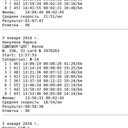
 7 ( 44) 13:59:34 00:02:33 10:16/km

 8 ( 45) 14:01:55 00:02:21 10:40/km

Финиш:    14:04:40 00:02:45

Средняя скорость  21:51/км

Результат:01:07:47

5 января 2018 г.

Никулина Лариса

СДЮСШОР'ЦЛС' Белов

№  336, SI-card № 2070263

Start: 12:57:53

Categories: Ж-14

 1 ( 46) 13:06:19 00:08:26 41:20/km

 2 ( 61) 13:14:24 00:08:05 19:25/km

 3 ( 48) 13:21:36 00:07:12 12:40/km

 4 ( 42) 13:25:12 00:03:36 18:00/km

 5 ( 36) 13:37:34 00:12:22 19:24/km

 6 ( 55) 13:46:34 00:09:00 22:19/km

 7 ( 44) 13:50:37 00:04:03 16:19/km

 8 ( 45) 13:53:46 00:03:09 14:19/km

Финиш:    13:56:31 00:02:45

Средняя скорость  18:54/км

Результат:00:58:38

5 января 2018 г.

Кривец Софья
