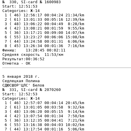
№  330, SI-card № 1600983

Start: 12:51:53

Categories: Ж-14

 1 ( 46) 12:56:17 00:04:24 21:34/km

 2 ( 61) 13:01:33 00:05:16 12:39/km

 3 ( 48) 13:06:22 00:04:49  8:28/km

 4 ( 42) 13:08:21 00:01:59  9:55/km

 5 ( 36) 13:17:21 00:09:00 14:07/km

 6 ( 55) 13:23:27 00:06:06 15:08/km

 7 ( 44) 13:24:58 00:01:31  6:06/km

 8 ( 45) 13:26:34 00:01:36  7:16/km

Финиш:    13:28:45 00:02:11

Средняя скорость  11:53/км

Результат:00:36:52

5 января 2018 г.

Седлецкая Полина

СДЮСШОР'ЦЛС' Белов

№  331, SI-card № 2070260

Start: 12:52:53

Categories: Ж-14

 1 ( 46) 12:57:07 00:04:14 20:45/km

 2 ( 61) 13:01:05 00:03:58  9:32/km

 3 ( 48) 13:06:20 00:05:15  9:14/km

 4 ( 42) 13:07:54 00:01:34  7:50/km

 5 ( 36) 13:12:35 00:04:41  7:21/km

 6 ( 55) 13:16:38 00:04:03 10:02/km

 7 ( 44) 13:17:54 00:01:16  5:06/km
