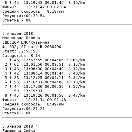
 8 ( 45) 13:19:43 00:01:49  8:15/km

Финиш:    13:21:47 00:02:04

Средняя скорость   9:19/км

Результат:00:28:54

5 января 2018 г.

Молчанова Полина

СДЮСШОР'ЦЛС'Кузьмина

№  332, SI-card № 2060490

Start: 12:53:53

Categories: Ж-14

 1 ( 46) 12:57:59 00:04:06 20:05/km

 2 ( 61) 13:01:50 00:03:51  9:15/km

 3 ( 48) 13:06:30 00:04:40  8:12/km

 4 ( 42) 13:08:14 00:01:44  8:40/km

 5 ( 36) 13:12:25 00:04:11  6:34/km

 6 ( 55) 13:16:31 00:04:06 10:10/km

 7 ( 44) 13:17:30 00:00:59  3:57/km

   - 59- 13:19:31

 8 ( 45) 13:19:26 00:01:56  8:47/km

Финиш:    13:21:14 00:01:48

Средняя скорость   8:49/км

Результат:00:27:21

5 января 2018 г.

Бирюкова Софья
