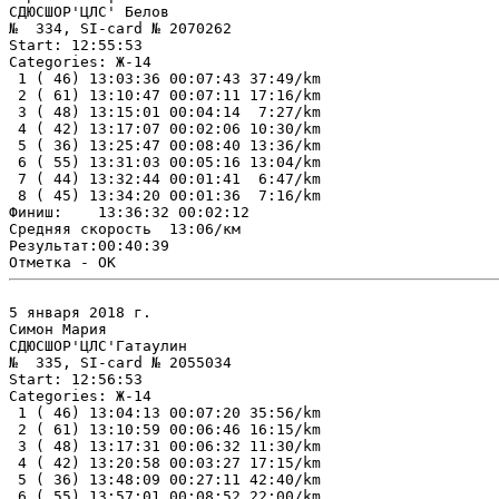
СДЮСШОР'ЦЛС' Белов

№  334, SI-card № 2070262

Start: 12:55:53

Categories: Ж-14

 1 ( 46) 13:03:36 00:07:43 37:49/km

 2 ( 61) 13:10:47 00:07:11 17:16/km

 3 ( 48) 13:15:01 00:04:14  7:27/km

 4 ( 42) 13:17:07 00:02:06 10:30/km

 5 ( 36) 13:25:47 00:08:40 13:36/km

 6 ( 55) 13:31:03 00:05:16 13:04/km

 7 ( 44) 13:32:44 00:01:41  6:47/km

 8 ( 45) 13:34:20 00:01:36  7:16/km

Финиш:    13:36:32 00:02:12

Средняя скорость  13:06/км

Результат:00:40:39

5 января 2018 г.

Симон Мария

СДЮСШОР'ЦЛС'Гатаулин

№  335, SI-card № 2055034

Start: 12:56:53

Categories: Ж-14

 1 ( 46) 13:04:13 00:07:20 35:56/km

 2 ( 61) 13:10:59 00:06:46 16:15/km

 3 ( 48) 13:17:31 00:06:32 11:30/km

 4 ( 42) 13:20:58 00:03:27 17:15/km

 5 ( 36) 13:48:09 00:27:11 42:40/km

 6 ( 55) 13:57:01 00:08:52 22:00/km
