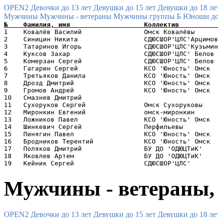
OPEN2
Девочки до 13 лет
Девушки до 15 лет
Девушки до 18 л
Мужчины
Мужчины - ветераны
Мужчины группы Б
Юноши до
1    Ковалёв Василий                Омск Ковалёвы      
2    Синицин Никита                 СДЮСШОР'ЦЛС'Арцимов
3    Татаринов Игорь                СДЮСШОР'ЦЛС'Кузьмин
4    Куксов Захар                   СДЮСШОР'ЦЛС' Белов 
5    Комерзан Сергей                СДЮСШОР'ЦЛС' Белов 
6    Гагарин Сергей                 КСО 'Юность' Омск  
7    Третьяков Данила               КСО 'Юность' Омск  
8    Дрозд Дмитрий                  КСО 'Юность' Омск  
9    Громов Андрей                  КСО 'Юность' Омск  
10   Смазнев Дмитрий                                   
11   Сухоруков Сергей               Омск Сухоруковы    
12   Миронкин Евгений               омск-миронкин      
13   Ложников Павел                 КСО 'Юность' Омск  
14   Шинкевич Сергей                Перфильевы         
15   Пинягин Павел                  КСО 'Юность' Омск  
16   Бродников Терентий             КСО 'Юность' Омск  
17   Поляков Дмитрий                БУ ДО 'ОДЮЦТиК'    
18   Яковлев Артем                  БУ ДО 'ОДЮЦТиК'    
Мужчины - ветераны, 
OPEN2
Девочки до 13 лет
Девушки до 15 лет
Девушки до 18 л