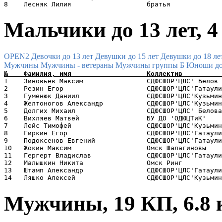
Мальчики до 13 лет, 4
OPEN2
Девочки до 13 лет
Девушки до 15 лет
Девушки до 18 л
Мужчины
Мужчины - ветераны
Мужчины группы Б
Юноши до
1    Зиновьев Максим                СДЮСШОР'ЦЛС' Белов 
2    Резин Егор                     СДЮСШОР'ЦЛС'Гатаули
3    Гуменюк Даниил                 СДЮСШОР'ЦЛС'Кузьмин
4    Желтоногов Александр           СДЮСШОР'ЦЛС'Кузьмин
5    Долгих Михаил                  СДЮСШОР'ЦЛС' Белова
6    Вихляев Матвей                 БУ ДО 'ОДЮЦТиК'    
7    Лейс Тимофей                   СДЮСШОР'ЦЛС'Кузьмин
8    Гиркин Егор                    СДЮСШОР'ЦЛС'Гатаули
9    Подоксенов Евгений             СДЮСШОР'ЦЛС'Гатаули
10   Жокин Максим                   Омск Шалагиновы    
11   Гергерт Владислав              СДЮСШОР'ЦЛС'Гатаули
12   Малышкин Никита                Омск Ринг          
13   Штамп Александр                СДЮСШОР'ЦЛС'Гатаули
Мужчины, 19 КП, 6.8 