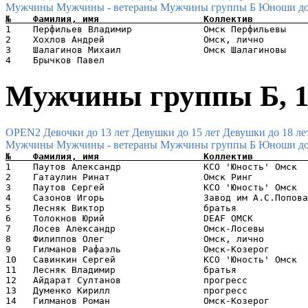
Мужчины
Мужчины - ветераны
Мужчины группы Б
Юноши до
1    Перфильев Владимир             Омск Перфильевы    
2    Хохлов Андрей                  Омск, лично        
3    Шалагинов Михаил               Омск Шалагиновы    
Мужчины группы Б, 16
OPEN2
Девочки до 13 лет
Девушки до 15 лет
Девушки до 18 л
Мужчины
Мужчины - ветераны
Мужчины группы Б
Юноши до
1    Паутов Александр               КСО 'Юность' Омск  
2    Гатаулин Ринат                 Омск Ринг          
3    Паутов Сергей                  КСО 'Юность' Омск  
4    Сазонов Игорь                  Завод им А.С.Попова
5    Лесняк Виктор                  братья             
6    Толокнов Юрий                  DEAF ОМСК          
7    Лосев Александр                Омск-Лосевы        
8    Филиппов Олег                  Омск, лично        
9    Гилманов Рафаэль               Омск-Козерог       
10   Савинкин Сергей                КСО 'Юность' Омск  
11   Лесняк Владимир                братья             
12   Айдарат Султанов               прогресс           
13   Думенко Кирилл                 прогресс           
14   Гилманов Роман                 Омск-Козерог       