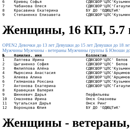
6    Кривец Софья                   СДЮСШОР'ЦЛС'Кузьмин
7    Чабанова Олеся                 СДЮСШОР'ЦЛС'Гатаули
8    Красавина Екатерина            БУ ДО 'ОДЮЦТиК'    
Женщины, 16 КП, 5.7
OPEN2
Девочки до 13 лет
Девушки до 15 лет
Девушки до 18 л
Мужчины
Мужчины - ветераны
Мужчины группы Б
Юноши до
1    Лаптева Ирина                  СДЮСШОР'ЦЛС' Белов 
2    Цыганенко София                СДЮСШОР'ЦЛС' Белов 
3    Филиппова Алёна                СДЮСШОР'ЦЛС'Кузьмин
4    Мырксина Анастасия             СДЮСШОР'ЦЛС'Арцимов
5    Алеева Алина                   СДЮСШОР'ЦЛС'Арцимов
6    Гилманова Роксана              СДЮСШОР'ЦЛС'Кузьмин
7    Антонова Екатерина             СДЮСШОР'ЦЛС'Гатаули
8    Кравецкая Валерия                                 
9    Шинкевич Дарья                 Перфильевы         
10   Смазнева Ирина                 Омск Смазневы      
11   Чугальская Дарья               Омск Ринг          
Женщины - ветераны, 