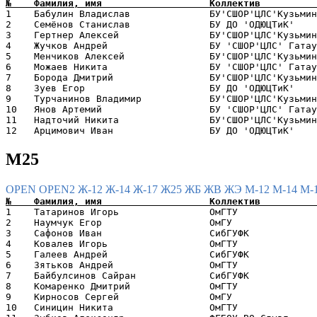
1    Бабулин Владислав              БУ'СШОР'ЦЛС'Кузьмин
2    Семёнов Станислав              БУ ДО 'ОДЮЦТиК'    
3    Гертнер Алексей                БУ'СШОР'ЦЛС'Кузьмин
4    Жучков Андрей                  БУ 'СШОР'ЦЛС' Гатау
5    Менчиков Алексей               БУ'СШОР'ЦЛС'Кузьмин
6    Можаев Никита                  БУ 'СШОР'ЦЛС' Гатау
7    Борода Дмитрий                 БУ'СШОР'ЦЛС'Кузьмин
8    Зуев Егор                      БУ ДО 'ОДЮЦТиК'    
9    Турчанинов Владимир            БУ'СШОР'ЦЛС'Кузьмин
10   Янов Артемий                   БУ 'СШОР'ЦЛС' Гатау
11   Надточий Никита                БУ'СШОР'ЦЛС'Кузьмин
М25
OPEN
OPEN2
Ж-12
Ж-14
Ж-17
Ж25
ЖБ
ЖВ
ЖЭ
М-12
М-14
М-
1    Татаринов Игорь                ОмГТУ              
2    Наумчук Егор                   ОмГУ               
3    Сафонов Иван                   СибГУФК            
4    Ковалев Игорь                  ОмГТУ              
5    Галеев Андрей                  СибГУФК            
6    Зятьков Андрей                 ОмГТУ              
7    Байбулcинов Сайран             СибГУФК            
8    Комаренко Дмитрий              ОмГТУ              
9    Кирносов Сергей                ОмГУ               
10   Синицин Никита                 ОмГТУ              