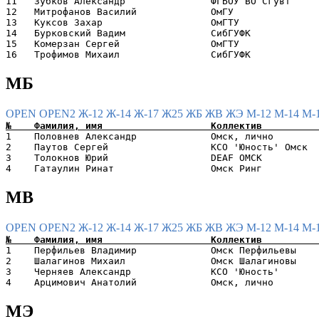
11   Зубков Александр               ФГБОУ ВО Сгувт     
12   Митрофанов Василий             ОмГУ               
13   Куксов Захар                   ОмГТУ              
14   Бурковский Вадим               СибГУФК            
15   Комерзан Сергей                ОмГТУ              
МБ
OPEN
OPEN2
Ж-12
Ж-14
Ж-17
Ж25
ЖБ
ЖВ
ЖЭ
М-12
М-14
М-
1    Половнев Александр             Омск, лично        
2    Паутов Сергей                  КСО 'Юность' Омск  
3    Толокнов Юрий                  DEAF ОМСК          
МВ
OPEN
OPEN2
Ж-12
Ж-14
Ж-17
Ж25
ЖБ
ЖВ
ЖЭ
М-12
М-14
М-
1    Перфильев Владимир             Омск Перфильевы    
2    Шалагинов Михаил               Омск Шалагиновы    
3    Черняев Александр              КСО 'Юность'       
МЭ