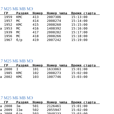
17
М25
МБ
МВ
МЭ
  1959  КМС     413    2007306     15:13:00      

  1957  МС      414    2008274     15:14:00      

  1952  КМС     415    2008260     15:15:00      

а 1953  МС      416    1408392     15:16:00      

  1939  МС      417    2008282     15:17:00      

  1956  МС      418    2008266     15:18:00      

17
М25
МБ
МВ
МЭ
а 2000  I       101    1633063     15:01:00      

  1985  КМС     102    2008273     15:02:00      

17
М25
МБ
МВ
МЭ
а 2008  Iю      501    2126461     15:01:00      

а 2009  IIю     502    2055947     15:02:00      

а 2008  б/р     503    2040233     15:03:00      
