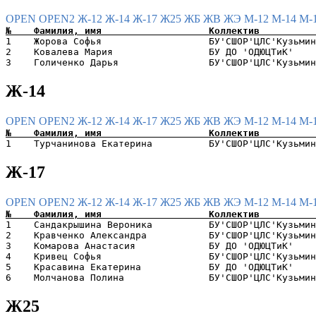
OPEN
OPEN2
Ж-12
Ж-14
Ж-17
Ж25
ЖБ
ЖВ
ЖЭ
М-12
М-14
М-
1    Жорова Софья                   БУ'СШОР'ЦЛС'Кузьмин
2    Ковалева Мария                 БУ ДО 'ОДЮЦТиК'    
Ж-14
OPEN
OPEN2
Ж-12
Ж-14
Ж-17
Ж25
ЖБ
ЖВ
ЖЭ
М-12
М-14
М-
Ж-17
OPEN
OPEN2
Ж-12
Ж-14
Ж-17
Ж25
ЖБ
ЖВ
ЖЭ
М-12
М-14
М-
1    Сандакрышина Вероника          БУ'СШОР'ЦЛС'Кузьмин
2    Кравченко Александра           БУ'СШОР'ЦЛС'Кузьмин
3    Комарова Анастасия             БУ ДО 'ОДЮЦТиК'    
4    Кривец Софья                   БУ'СШОР'ЦЛС'Кузьмин
5    Красавина Екатерина            БУ ДО 'ОДЮЦТиК'    
Ж25