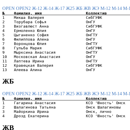
OPEN
OPEN2
Ж-12
Ж-14
Ж-17
Ж25
ЖБ
ЖВ
ЖЭ
М-12
М-14
М-
1    Микша Валерия                  СибГУФК            
2    Торубара Софья                 ОмГУ               
3    Визгавлюст Анна                СибГУФК            
4    Ермоленко Юлия                 ОмГУ               
5    Цыганенко София                ОмГТУ              
6    Филиппова Алена                ОмГУ               
7    Воронцова Юлия                 ОмГТУ              
8    Гульба Мария                   СибГУФК            
9    Мырксина Анастасия             ОмГТУ              
10   Московская Анастасия           ОмГУ               
11   Лаптева Ирина                  ОмГТУ              
12   Кравецкая Валерия              СибГУФК            
ЖБ
OPEN
OPEN2
Ж-12
Ж-14
Ж-17
Ж25
ЖБ
ЖВ
ЖЭ
М-12
М-14
М-
1    Гагарина Анастасия             КСО 'Юность' Омск  
2    Шалагинова Татьяна             Омск Шалагиновы    
3    Майоркина Ирина                Омск, лично        
ЖВ