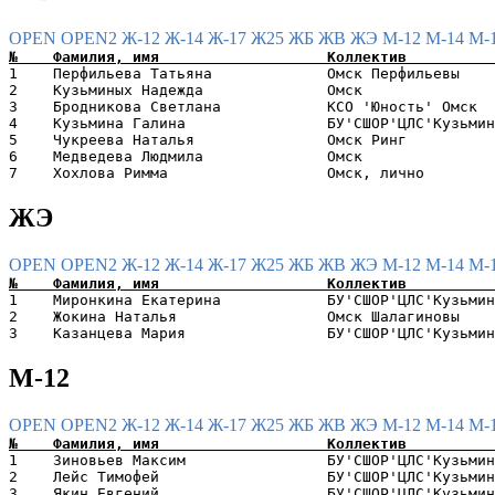
OPEN
OPEN2
Ж-12
Ж-14
Ж-17
Ж25
ЖБ
ЖВ
ЖЭ
М-12
М-14
М-
1    Перфильева Татьяна             Омск Перфильевы    
2    Кузьминых Надежда              Омск               
3    Бродникова Светлана            КСО 'Юность' Омск  
4    Кузьмина Галина                БУ'СШОР'ЦЛС'Кузьмин
5    Чукреева Наталья               Омск Ринг          
6    Медведева Людмила              Омск               
ЖЭ
OPEN
OPEN2
Ж-12
Ж-14
Ж-17
Ж25
ЖБ
ЖВ
ЖЭ
М-12
М-14
М-
1    Миронкина Екатерина            БУ'СШОР'ЦЛС'Кузьмин
2    Жокина Наталья                 Омск Шалагиновы    
М-12
OPEN
OPEN2
Ж-12
Ж-14
Ж-17
Ж25
ЖБ
ЖВ
ЖЭ
М-12
М-14
М-
1    Зиновьев Максим                БУ'СШОР'ЦЛС'Кузьмин
2    Лейс Тимофей                   БУ'СШОР'ЦЛС'Кузьмин
3    Якин Евгений                   БУ'СШОР'ЦЛС'Кузьмин