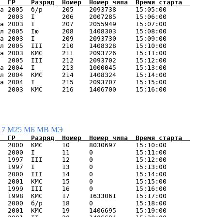
а 2005  б/р     205    2093738     15:05:00      

  2003  I       206    2007285     15:06:00      

а 2003  I       207    2055949     15:07:00      

л 2005  Iю      208    1408303     15:08:00      

а 2003  I       209    2093730     15:09:00      

л 2005  III     210    1408328     15:10:00      

а 2003  КМС     211    2093726     15:11:00      

  2005  III     212    2093702     15:12:00      

а 2004  I       213    1000045     15:13:00      

л 2004  КМС     214    1408324     15:14:00      

а 2004  I       215    2093707     15:15:00      

17
М25
МБ
МВ
МЭ
  2000  КМС     10     8030697     15:10:00      

  2000  I       11     0           15:11:00      

  1997  III     12     0           15:12:00      

  1997  I       13     0           15:13:00      

  2000  III     14     0           15:14:00      

  2001  КМС     15     0           15:15:00      

  1999  III     16     0           15:16:00      

  1998  КМС     17     1633061     15:17:00      

  2000  б/р     18     0           15:18:00      

  2001  КМС     19     1406695     15:19:00      
