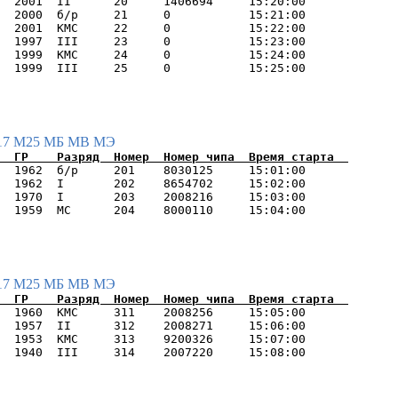
  2001  II      20     1406694     15:20:00      

  2000  б/р     21     0           15:21:00      

  2001  КМС     22     0           15:22:00      

  1997  III     23     0           15:23:00      

  1999  КМС     24     0           15:24:00      

17
М25
МБ
МВ
МЭ
  1962  б/р     201    8030125     15:01:00      

  1962  I       202    8654702     15:02:00      

  1970  I       203    2008216     15:03:00      

17
М25
МБ
МВ
МЭ
  1960  КМС     311    2008256     15:05:00      

  1957  II      312    2008271     15:06:00      

  1953  КМС     313    9200326     15:07:00      
