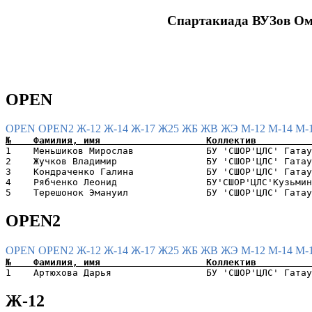
Спартакиада ВУЗов Ом
OPEN
OPEN
OPEN2
Ж-12
Ж-14
Ж-17
Ж25
ЖБ
ЖВ
ЖЭ
М-12
М-14
М-
1    Меньшиков Мирослав             БУ 'СШОР'ЦЛС' Гатау
2    Жучков Владимир                БУ 'СШОР'ЦЛС' Гатау
3    Кондраченко Галина             БУ 'СШОР'ЦЛС' Гатау
4    Рябченко Леонид                БУ'СШОР'ЦЛС'Кузьмин
OPEN2
OPEN
OPEN2
Ж-12
Ж-14
Ж-17
Ж25
ЖБ
ЖВ
ЖЭ
М-12
М-14
М-
Ж-12