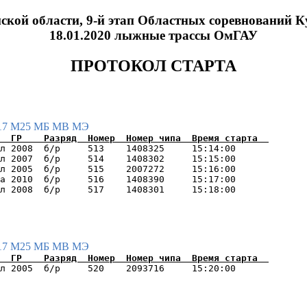
ской области, 9-й этап Областных соревнований 
18.01.2020 лыжные трассы ОмГАУ
ПРОТОКОЛ СТАРТА
17
М25
МБ
МВ
МЭ
л 2008  б/р     513    1408325     15:14:00      

л 2007  б/р     514    1408302     15:15:00      

л 2005  б/р     515    2007272     15:16:00      

а 2010  б/р     516    1408390     15:17:00      

17
М25
МБ
МВ
МЭ