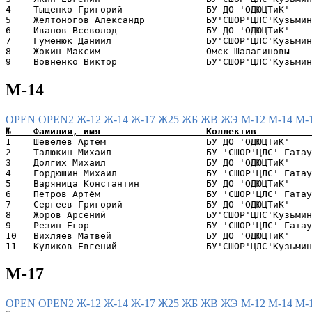
4    Тыщенко Григорий               БУ ДО 'ОДЮЦТиК'    
5    Желтоногов Александр           БУ'СШОР'ЦЛС'Кузьмин
6    Иванов Всеволод                БУ ДО 'ОДЮЦТиК'    
7    Гуменюк Даниил                 БУ'СШОР'ЦЛС'Кузьмин
8    Жокин Максим                   Омск Шалагиновы    
М-14
OPEN
OPEN2
Ж-12
Ж-14
Ж-17
Ж25
ЖБ
ЖВ
ЖЭ
М-12
М-14
М-
1    Шевелев Артём                  БУ ДО 'ОДЮЦТиК'    
2    Талюкин Михаил                 БУ 'СШОР'ЦЛС' Гатау
3    Долгих Михаил                  БУ ДО 'ОДЮЦТиК'    
4    Гордюшин Михаил                БУ 'СШОР'ЦЛС' Гатау
5    Варяница Константин            БУ ДО 'ОДЮЦТиК'    
6    Петров Артём                   БУ 'СШОР'ЦЛС' Гатау
7    Сергеев Григорий               БУ ДО 'ОДЮЦТиК'    
8    Жоров Арсений                  БУ'СШОР'ЦЛС'Кузьмин
9    Резин Егор                     БУ 'СШОР'ЦЛС' Гатау
10   Вихляев Матвей                 БУ ДО 'ОДЮЦТиК'    
М-17
OPEN
OPEN2
Ж-12
Ж-14
Ж-17
Ж25
ЖБ
ЖВ
ЖЭ
М-12
М-14
М-