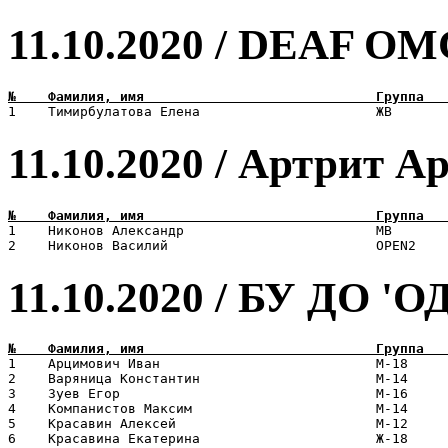
11.10.2020 / DEAF О
11.10.2020 / Артрит А
1    Никонов Александр                        МВ       
11.10.2020 / БУ ДО 
1    Арцимович Иван                           М-18     
2    Варяница Константин                      М-14     
3    Зуев Егор                                М-16     
4    Компанистов Максим                       М-14     
5    Красавин Алексей                         М-12     
6    Красавина Екатерина                      Ж-18     