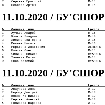
7    Сергеев Григорий                         М-14     
11.10.2020 / БУ'СШОР
1    Жучков Андрей                            М-16     
2    Жучков Владимир                          М-14     
3    Лисина Екатерина                         Ж-16     
4    Можаев Никита                            М-16     
5    Мырксина Анастасия                       ЖЕНЩИНЫ  
6    Плохих Олег                              М-14     
7    Синицин Никита                           МУЖЧИНЫ  
8    Талюкин Михаил                           М-14     
11.10.2020 / БУ'СШО
1    Анцупова Анна                            Ж-12     
2    Борода Дмитрий                           М-18     
3    Вовненко Виктор                          М-12     
4    Гертнер Алексей                          М-18     
5    Голикова Варвара                         Ж-12     