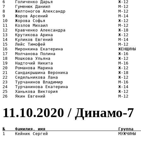
6    Голиченко Дарья                          Ж-12     
7    Гуменюк Даниил                           М-12     
8    Желтоногов Александр                     М-12     
9    Жоров Арсений                            М-14     
10   Жорова Софья                             Ж-12     
11   Козлов Михаил                            М-12     
12   Кравченко Александра                     Ж-18     
13   Крутикова Арина                          Ж-12     
14   Куликов Евгений                          М-14     
15   Лейс Тимофей                             М-12     
16   Миронкина Екатерина                      ЖЕНЩИНЫ  
17   Молчанова Полина                         Ж-16     
18   Мошкова Ульяна                           Ж-12     
19   Надточий Никита                          М-16     
20   Романова Марина                          Ж-12     
21   Сандакрышина Вероника                    Ж-18     
22   Седельникова Лана                        Ж-12     
23   Турчанинов Владимир                      М-16     
24   Турчанинова Екатерина                    Ж-14     
25   Ханькова Виктория                        Ж-12     
11.10.2020 / Динамо-7