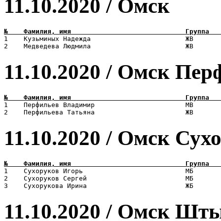
11.10.2020 / Омск
1    Кузьминых Надежда                        ЖВ       
11.10.2020 / Омск Пе
1    Перфильев Владимир                       МВ       
11.10.2020 / Омск Су
1    Сухоруков Игорь                          МБ       
2    Сухоруков Сергей                         МБ       
11.10.2020 / Омск Шт