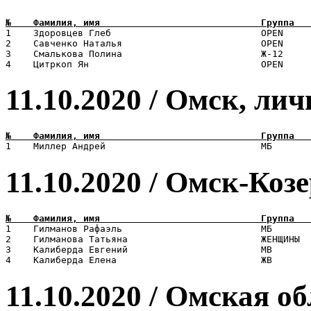
1    Здоровцев Глеб                           OPEN     
2    Савченко Наталья                         OPEN     
3    Смалькова Полина                         Ж-12     
11.10.2020 / Омск, лич
11.10.2020 / Омск-Коз
1    Гилманов Рафаэль                         МБ       
2    Гилманова Татьяна                        ЖЕНЩИНЫ  
3    Калиберда Евгений                        МВ       
11.10.2020 / Омская об