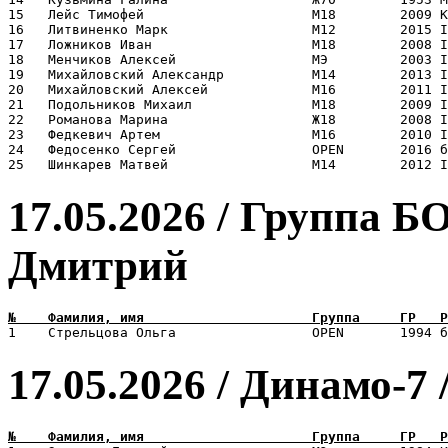
15   Лейс Тимофей                     М18        2009 К
16   Литвиненко Марк                  М12        2015 I
17   Ложников Иван                    М18        2008 I
18   Менчиков Алексей                 МЭ         2003 I
19   Михайловский Александр           М14        2013 I
20   Михайловский Алексей             М16        2011 I
21   Подольников Михаил               М18        2009 I
22   Романова Марина                  Ж18        2008 I
23   Федкевич Артем                   М16        2010 I
24   Федосенко Сергей                 OPEN       2016 б
17.05.2026 / Группа 
Дмитрий
17.05.2026 / Динамо-7