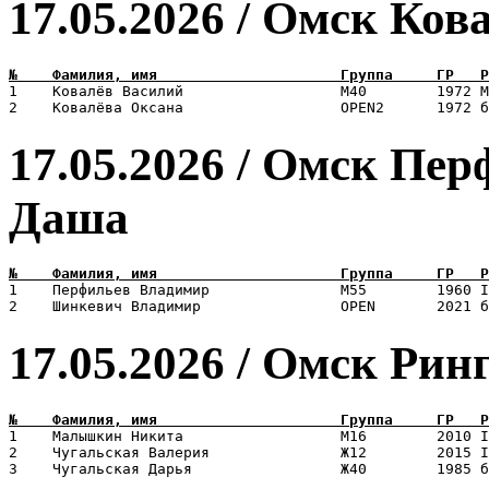
17.05.2026 / Омск Ков
1    Ковалёв Василий                  М40        1972 М
17.05.2026 / Омск Пе
Даша
1    Перфильев Владимир               М55        1960 I
17.05.2026 / Омск Рин
1    Малышкин Никита                  М16        2010 I
2    Чугальская Валерия               Ж12        2015 I