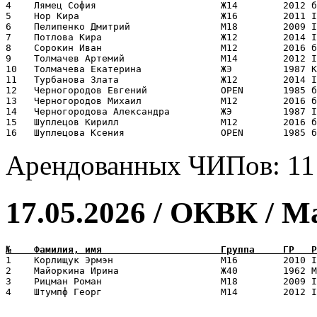
4    Лямец София                      Ж14        2012 б
5    Нор Кира                         Ж16        2011 I
6    Пелипенко Дмитрий                М18        2009 I
7    Потлова Кира                     Ж12        2014 I
8    Сорокин Иван                     М12        2016 б
9    Толмачев Артемий                 М14        2012 I
10   Толмачева Екатерина              ЖЭ         1987 К
11   Турбанова Злата                  Ж12        2014 I
12   Черногородов Евгений             OPEN       1985 б
13   Черногородов Михаил              М12        2016 б
14   Черногородова Александра         ЖЭ         1987 I
15   Шуплецов Кирилл                  М12        2016 б
Арендованных ЧИПов: 11
17.05.2026 / ОКВК / 
1    Корлищук Эрмэн                   М16        2010 I
2    Майоркина Ирина                  Ж40        1962 М
3    Рицман Роман                     М18        2009 I