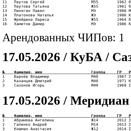
11   Паутов Сергей                    М55        1962 б
12   Паутова Татьяна                  Ж55        1961 б
13   Пинягин Павел                    МЭ         1988 М
14   Платонова Наталья                ЖЭ         1986 К
15   Фрейдина Лариса                  Ж55        1964 б
Арендованных ЧИПов: 1
17.05.2026 / КуБА / С
1    Барнëв Владимир                  М40        1967 I
2    Казанцев Дмитрий                 М40        1971 К
17.05.2026 / Меридиан
1    Абрамова Ангелина                Ж14        2012 I
2    Галенко Андрей                   М14        2013 I
3    Кошман Анастасия                 Ж12        2014 I