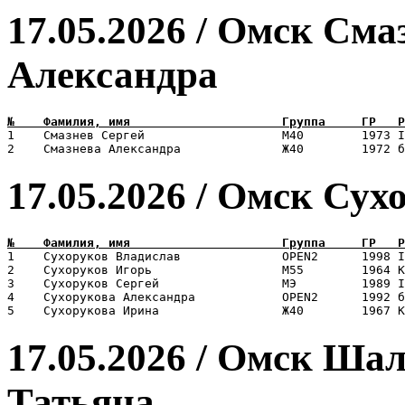
17.05.2026 / Омск Сма
Александра
1    Смазнев Сергей                   М40        1973 I
17.05.2026 / Омск Сух
1    Сухоруков Владислав              OPEN2      1998 I
2    Сухоруков Игорь                  М55        1964 К
3    Сухоруков Сергей                 МЭ         1989 I
4    Сухорукова Александра            OPEN2      1992 б
17.05.2026 / Омск Ша
Татьяна