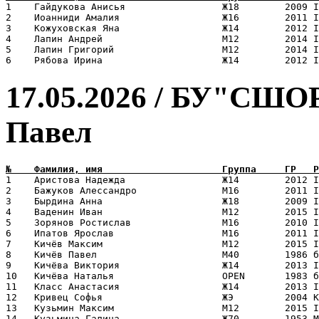
1    Гайдукова Анисья                 Ж18        2009 I
2    Иоанниди Амалия                  Ж16        2011 I
3    Кожуховская Яна                  Ж14        2012 I
4    Лапин Андрей                     М12        2014 I
5    Лапин Григорий                   М12        2014 I
17.05.2026 / БУ"СШО
Павел
1    Аристова Надежда                 Ж14        2012 I
2    Бажуков Алессандро               М16        2011 I
3    Бырдина Анна                     Ж18        2009 I
4    Ваденин Иван                     М12        2015 I
5    Зорянов Ростислав                М16        2010 I
6    Ипатов Ярослав                   М16        2011 I
7    Кичёв Максим                     М12        2015 I
8    Кичёв Павел                      М40        1986 б
9    Кичёва Виктория                  Ж14        2013 I
10   Кичёва Наталья                   OPEN       1983 б
11   Класс Анастасия                  Ж14        2013 I
12   Кривец Софья                     ЖЭ         2004 К
13   Кузьмин Максим                   М12        2015 I
14   Кузьмина Галина                  Ж70        1953 М