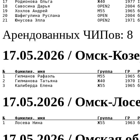
17   Родионова Ольга                  Ж40        1977 I
18   Савосина Дарья                   OPEN2      2004 б
19   Хохлов Андрей                    М55        1965 б
20   Шафигулина Руслана               OPEN       2004 б
Арендованных ЧИПов: 8
17.05.2026 / Омск-Коз
1    Гилманов Рафаэль                 М55        1965 б
2    Гилманова Татьяна                Ж40        1970 I
17.05.2026 / Омск-Лос
17.05.2026 / Омская об