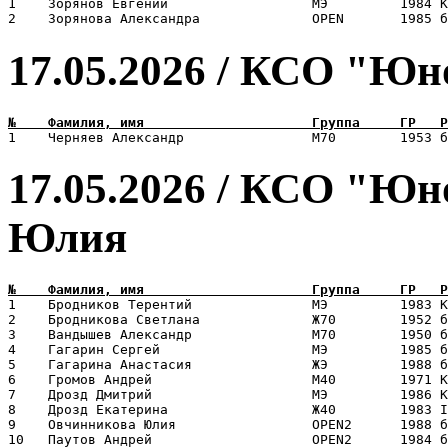
1    Зорянов Евгений                  МЭ         1984 К
17.05.2026 / КСО "Юн
17.05.2026 / КСО "Юн
Юлия
1    Бродников Терентий               МЭ         1983 К
2    Бродникова Светлана              Ж70        1952 б
3    Вандышев Александр               М70        1950 б
4    Гагарин Сергей                   МЭ         1985 б
5    Гагарина Анастасия               ЖЭ         1988 б
6    Громов Андрей                    М40        1971 К
7    Дрозд Дмитрий                    МЭ         1986 К
8    Дрозд Екатерина                  Ж40        1983 I
9    Овчинникова Юлия                 OPEN2      1988 б
10   Паутов Андрей                    OPEN2      1984 б