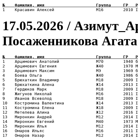
17.05.2026 / Азимут_А
Посаженникова Агата
1    Арцимович Анатолий               М70        1940 б
2    Арцимович Евгения                Ж40        1970 М
3    Арцимович Максим                 МЭ         1969 б
4    Боева Ольга                      Ж40        1986 б
5    Брюхаткин Владимир               М18        2009 I
6    Брюхаткина Алена                 Ж14        2013 I
7    Гердюков Марк                    М18        2009 I
8    Жигунов Николай                  М16        2011 I
9    Иванов Всеволод                  М18        2009 I
10   Костромина Валентина             Ж14        2013 I
11   Костромина Елена                 Ж18        2009 I
12   Метелева Алина                   Ж12        2016 I
13   Миронкин Андрей                  М12        2014 I
14   Миронкин Евгений                 М40        1973 М
15   Миронкин Илья                    М12        2014 I
16   Омаров Ильяс                     М16        2011 I
17   Омаров Назар                     М12        2014 I