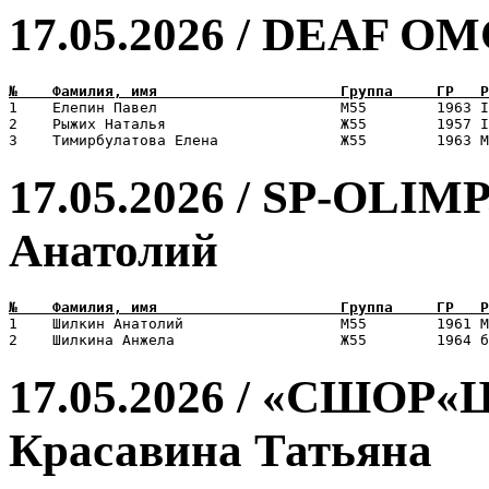
17.05.2026 / DEAF О
1    Елепин Павел                     М55        1963 I
2    Рыжих Наталья                    Ж55        1957 I
17.05.2026 / SP-OLIM
Анатолий
1    Шилкин Анатолий                  М55        1961 М
17.05.2026 / «СШОР«
Красавина Татьяна