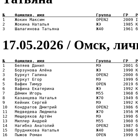
1    Жокин Максим                     OPEN2      2009 I
2    Жокина Наталья                   ЖЭ         1985 К
17.05.2026 / Омск, ли
1    Беляев Данил                     МЭ         2001 б
2    Борзунова Алёна                  ЖЭ         1990 К
3    Буркут Галина                    OPEN2      2000 б
4    Буркут Егор                      МЭ         1999 б
5    Вафин Тимур                      OPEN       2019 б
6    Вафина Екатерина                 ЖЭ         1992 К
7    Дёмин Игорь                      М55        1968 б
8    Казанцева Наталья                Ж70        1949 б
9    Кейник Сергей                    МЭ         1992 К
10   Кондратов Дмитрий                OPEN2      1986 б
11   Медведева Людмила                Ж70        1956 М
12   Мещеряков Артём                  МЭ         1990 б
13   Миллер Андрей                    М55        1960 б
14   Нагибко Анатолий                 OPEN2      1987 б
15   Прудникова Наталья               Ж40        1980 б
16   Пыжов Роман                      OPEN       1999 б