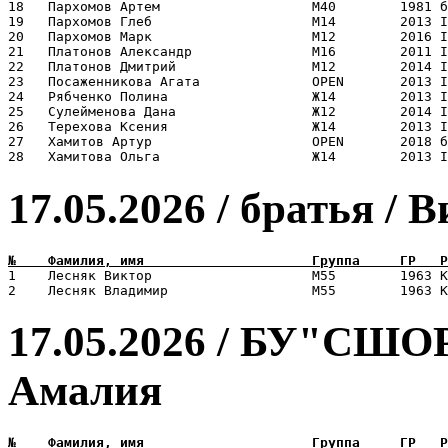
18   Пархомов Артем                   М40        1981 б
19   Пархомов Глеб                    М14        2013 I
20   Пархомов Марк                    М12        2016 I
21   Платонов Александр               М16        2011 I
22   Платонов Дмитрий                 М12        2014 I
23   Посаженникова Агата              OPEN       2013 I
24   Рябченко Полина                  Ж14        2013 I
25   Сулейменова Дана                 Ж12        2014 I
26   Терехова Ксения                  Ж14        2013 I
27   Хамитов Артур                    OPEN       2018 б
17.05.2026 / братья / 
1    Лесняк Виктор                    М55        1963 К
17.05.2026 / БУ"СШО
Амалия