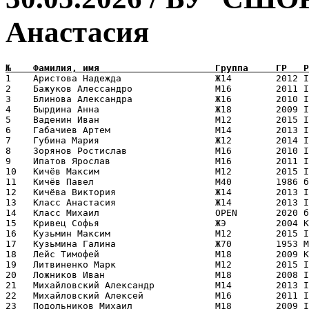
Анастасия
1    Аристова Надежда                 Ж14        2012 I
2    Бажуков Алессандро               М16        2011 I
3    Блинова Александра               Ж16        2010 I
4    Бырдина Анна                     Ж18        2009 I
5    Ваденин Иван                     М12        2015 I
6    Габачиев Артем                   М14        2013 I
7    Губина Мария                     Ж12        2014 I
8    Зорянов Ростислав                М16        2010 I
9    Ипатов Ярослав                   М16        2011 I
10   Кичёв Максим                     М12        2015 I
11   Кичёв Павел                      М40        1986 б
12   Кичёва Виктория                  Ж14        2013 I
13   Класс Анастасия                  Ж14        2013 I
14   Класс Михаил                     OPEN       2020 б
15   Кривец Софья                     ЖЭ         2004 К
16   Кузьмин Максим                   М12        2015 I
17   Кузьмина Галина                  Ж70        1953 М
18   Лейс Тимофей                     М18        2009 К
19   Литвиненко Марк                  М12        2015 I
20   Ложников Иван                    М18        2008 I
21   Михайловский Александр           М14        2013 I
22   Михайловский Алексей             М16        2011 I
23   Подольников Михаил               М18        2009 I