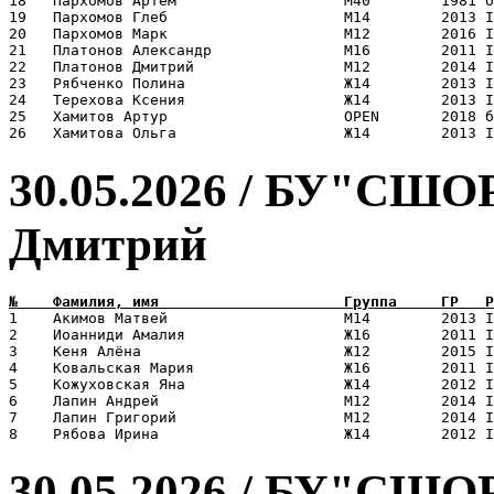
18   Пархомов Артем                   М40        1981 б
19   Пархомов Глеб                    М14        2013 I
20   Пархомов Марк                    М12        2016 I
21   Платонов Александр               М16        2011 I
22   Платонов Дмитрий                 М12        2014 I
23   Рябченко Полина                  Ж14        2013 I
24   Терехова Ксения                  Ж14        2013 I
25   Хамитов Артур                    OPEN       2018 б
30.05.2026 / БУ"СШОР
Дмитрий
1    Акимов Матвей                    М14        2013 I
2    Иоанниди Амалия                  Ж16        2011 I
3    Кеня Алёна                       Ж12        2015 I
4    Ковальская Мария                 Ж16        2011 I
5    Кожуховская Яна                  Ж14        2012 I
6    Лапин Андрей                     М12        2014 I
7    Лапин Григорий                   М12        2014 I
30.05.2026 / БУ"СШО