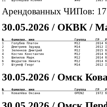
Арендованных ЧИПов: 17
30.05.2026 / ОКВК / 
1    Голубев Платон                   М12        2014 б
2    Дмитриев Эдуард                  М14        2012 I
3    Зеленков Дмитрий                 М12        2015 б
4    Костин Константин                М12        2014 б
5    Шипилов Марк                     М12        2014 б
6    Шкуратов Никита                  М12        2014 б
30.05.2026 / Омск Ков
30.05.2026 / Омск Пе