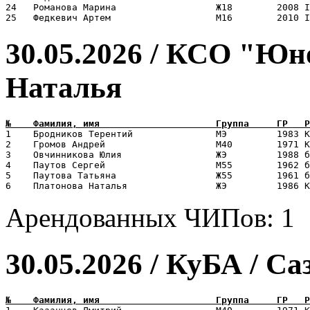
24   Романова Марина                  Ж18        2008 I
30.05.2026 / КСО "Юн
Наталья
1    Бродников Терентий               МЭ         1983 К
2    Громов Андрей                    М40        1971 К
3    Овчинникова Юлия                 ЖЭ         1988 б
4    Паутов Сергей                    М55        1962 б
5    Паутова Татьяна                  Ж55        1961 б
Арендованных ЧИПов: 1
30.05.2026 / КуБА / С