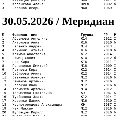
1    Казанцев Дмитрий                 М40        1971 К
2    Коленкова Алёна                  OPEN       1992 б
30.05.2026 / Меридиан
1    Абрамова Ангелина                Ж14        2012 I
2    Антонова Анна                    Ж16        2010 б
3    Галенко Андрей                   М14        2013 I
4    Климчик Татьяна                  Ж16        2010 б
5    Кошман Анастасия                 Ж12        2014 I
6    Лямец София                      Ж14        2012 б
7    Нор Кира                         Ж16        2011 I
8    Пелипенко Дмитрий                М18        2009 I
9    Потлова Кира                     Ж12        2014 I
10   Сабирова Амина                   Ж12        2014 I
11   Савченко Алексей                 М12        2016 б
12   Семенов Артемий                  М12        2016 I
13   Сорокин Иван                     М12        2016 б
14   Толмачев Артемий                 М14        2012 I
15   Толмачева Екатерина              ЖЭ         1987 К
16   Турбанова Злата                  Ж12        2014 I
17   Харенко Даниил                   М16        2010 I
18   Черногородова Александра         ЖЭ         1987 I
19   Чех Максим                       М12        2016 б
20   Шуплецов Кирилл                  М12        2016 б