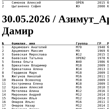
1    Симонов Алексей                  OPEN       2015 б
30.05.2026 / Азимут_
Дамир
1    Арцимович Анатолий               М70        1940 б
2    Арцимович Максим                 МЭ         1969 б
3    Баевская Мирослава               Ж12        2015 I
4    Баевская Татьяна                 OPEN2      1978 б
5    Боева Ольга                      Ж40        1986 б
6    Брюхаткин Владимир               М18        2009 I
7    Брюхаткина Алена                 Ж14        2013 I
8    Гердюков Марк                    М18        2009 I
9    Жигунов Николай                  М16        2011 I
10   Иванов Всеволод                  М18        2009 I
11   Костромина Елена                 Ж18        2009 I
12   Красавин Алексей                 М16        2010 I
13   Метелева Алина                   Ж12        2016 I
14   Миронкин Андрей                  М12        2014 I
15   Миронкин Илья                    М12        2014 I
16   Омаров Ильяс                     М16        2011 I
17   Омаров Назар                     М12        2014 I