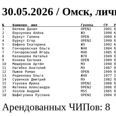
30.05.2026 / Омск, лич
1    Беляев Данил                     OPEN2      2001 б
2    Борзунова Алёна                  ЖЭ         1990 К
3    Буркут Галина                    OPEN       2000 б
4    Буркут Егор                      OPEN2      1999 б
5    Вафина Екатерина                 ЖЭ         1992 К
6    Гончаровская Ольга               Ж40        1984 б
7    Гончаровский Игорь               М40        1985 б
8    Казанцева Наталья                Ж70        1949 б
9    Конева Евгения                   OPEN       1989 б
10   Мещеряков Артём                  МЭ         1990 б
11   Нагибко Анатолий                 МЭ         1987 б
12   Пыжов Роман                      OPEN       1999 б
13   Родионова Ольга                  Ж40        1977 I
14   Сушенков Дмитрий                 МЭ         1982 б
15   Узунова Ирина                    OPEN2      1988 б
16   Фатеева Александра               OPEN2      2006 б
17   Хохлов Андрей                    М55        1965 б
Арендованных ЧИПов: 8