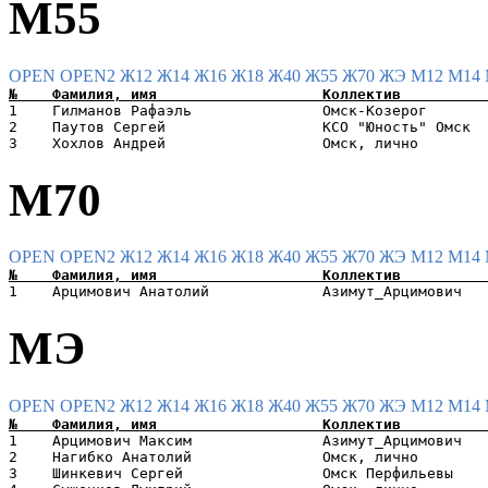
М55
OPEN
OPEN2
Ж12
Ж14
Ж16
Ж18
Ж40
Ж55
Ж70
ЖЭ
М12
М14
1    Гилманов Рафаэль               Омск-Козерог       
2    Паутов Сергей                  КСО "Юность" Омск  
М70
OPEN
OPEN2
Ж12
Ж14
Ж16
Ж18
Ж40
Ж55
Ж70
ЖЭ
М12
М14
МЭ
OPEN
OPEN2
Ж12
Ж14
Ж16
Ж18
Ж40
Ж55
Ж70
ЖЭ
М12
М14
1    Арцимович Максим               Азимут_Арцимович   
2    Нагибко Анатолий               Омск, лично        
3    Шинкевич Сергей                Омск Перфильевы    