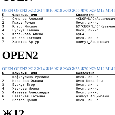
OPEN
OPEN2
Ж12
Ж14
Ж16
Ж18
Ж40
Ж55
Ж70
ЖЭ
М12
М14
1    Симонов Алексей                «СШОР«ЦЛС»Арцимович
2    Пыжов Роман                    Омск, лично        
3    Класс Михаил                   БУ"СШОР"ЦЛС"Кузьмин
4    Буркут Галина                  Омск, лично        
5    Коленкова Алёна                КуБА               
6    Конева Евгения                 Омск, лично        
OPEN2
OPEN
OPEN2
Ж12
Ж14
Ж16
Ж18
Ж40
Ж55
Ж70
ЖЭ
М12
М14
1    Шафигулина Руслана             Омск, лично        
2    Ковалёва Оксана                Омск Ковалёвы      
3    Буркут Егор                    Омск, лично        
4    Узунова Ирина                  Омск, лично        
5    Фатеева Александра             Омск, лично        
6    Баевская Татьяна               Азимут_Арцимович   
Ж12