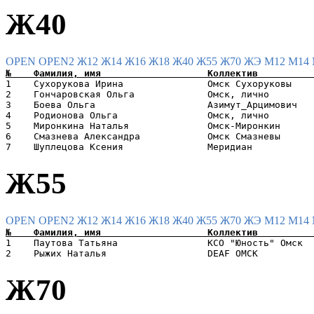
Ж40
OPEN
OPEN2
Ж12
Ж14
Ж16
Ж18
Ж40
Ж55
Ж70
ЖЭ
М12
М14
1    Сухорукова Ирина               Омск Сухоруковы    
2    Гончаровская Ольга             Омск, лично        
3    Боева Ольга                    Азимут_Арцимович   
4    Родионова Ольга                Омск, лично        
5    Миронкина Наталья              Омск-Миронкин      
6    Смазнева Александра            Омск Смазневы      
Ж55
OPEN
OPEN2
Ж12
Ж14
Ж16
Ж18
Ж40
Ж55
Ж70
ЖЭ
М12
М14
1    Паутова Татьяна                КСО "Юность" Омск  
Ж70