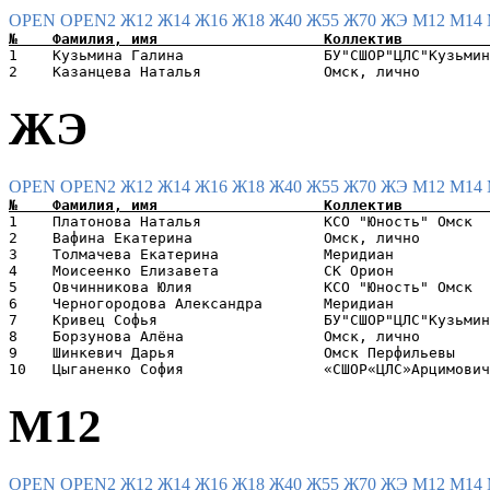
OPEN
OPEN2
Ж12
Ж14
Ж16
Ж18
Ж40
Ж55
Ж70
ЖЭ
М12
М14
1    Кузьмина Галина                БУ"СШОР"ЦЛС"Кузьмин
ЖЭ
OPEN
OPEN2
Ж12
Ж14
Ж16
Ж18
Ж40
Ж55
Ж70
ЖЭ
М12
М14
1    Платонова Наталья              КСО "Юность" Омск  
2    Вафина Екатерина               Омск, лично        
3    Толмачева Екатерина            Меридиан           
4    Моисеенко Елизавета            СК Орион           
5    Овчинникова Юлия               КСО "Юность" Омск  
6    Черногородова Александра       Меридиан           
7    Кривец Софья                   БУ"СШОР"ЦЛС"Кузьмин
8    Борзунова Алёна                Омск, лично        
9    Шинкевич Дарья                 Омск Перфильевы    
М12
OPEN
OPEN2
Ж12
Ж14
Ж16
Ж18
Ж40
Ж55
Ж70
ЖЭ
М12
М14