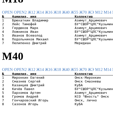
OPEN
OPEN2
Ж12
Ж14
Ж16
Ж18
Ж40
Ж55
Ж70
ЖЭ
М12
М14
1    Брюхаткин Владимир             Азимут_Арцимович   
2    Лейс Тимофей                   БУ"СШОР"ЦЛС"Кузьмин
3    Гердюков Марк                  Азимут_Арцимович   
4    Ложников Иван                  БУ"СШОР"ЦЛС"Кузьмин
5    Иванов Всеволод                Азимут_Арцимович   
6    Подольников Михаил             БУ"СШОР"ЦЛС"Кузьмин
М40
OPEN
OPEN2
Ж12
Ж14
Ж16
Ж18
Ж40
Ж55
Ж70
ЖЭ
М12
М14
1    Миронкин Евгений               Омск-Миронкин      
2    Смазнев Сергей                 Омск Смазневы      
3    Казанцев Дмитрий               КуБА               
4    Кичёв Павел                    БУ"СШОР"ЦЛС"Кузьмин
5    Пархомов Артем                 Азимут_Арцимович   
6    Громов Андрей                  КСО "Юность" Омск  
7    Гончаровский Игорь             Омск, лично        