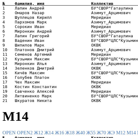
1    Лапин Андрей                   БУ"СШОР"Гатаулина  
2    Омаров Назар                   Азимут_Арцимович   
3    Шуплецов Кирилл                Меридиан           
4    Пархомов Марк                  Азимут_Арцимович   
5    Сорокин Иван                   Меридиан           
6    Миронкин Андрей                Азимут_Арцимович   
7    Лапин Григорий                 БУ"СШОР"Гатаулина  
8    Ваденин Иван                   БУ"СШОР"ЦЛС"Кузьмин
9    Шипилов Марк                   ОКВК               
10   Платонов Дмитрий               Азимут_Арцимович   
11   Семенов Артемий                Меридиан           
12   Кузьмин Максим                 БУ"СШОР"ЦЛС"Кузьмин
13   Миронкин Илья                  Азимут_Арцимович   
14   Зеленков Дмитрий               ОКВК               
15   Кичёв Максим                   БУ"СШОР"ЦЛС"Кузьмин
16   Голубев Платон                 ОКВК               
17   Чех Максим                     Меридиан           
18   Костин Константин              ОКВК               
19   Савченко Алексей               Меридиан           
20   Литвиненко Марк                БУ"СШОР"ЦЛС"Кузьмин
М14
OPEN
OPEN2
Ж12
Ж14
Ж16
Ж18
Ж40
Ж55
Ж70
ЖЭ
М12
М14