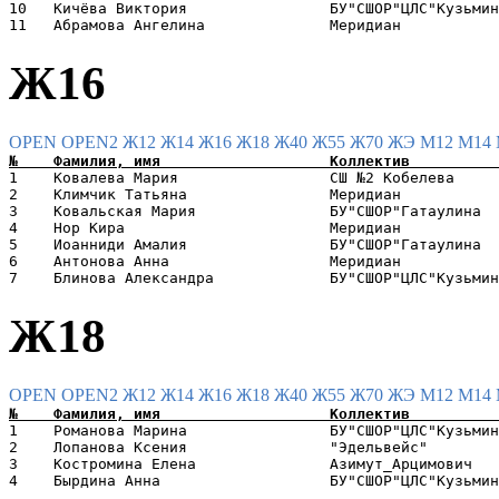
10   Кичёва Виктория                БУ"СШОР"ЦЛС"Кузьмин
Ж16
OPEN
OPEN2
Ж12
Ж14
Ж16
Ж18
Ж40
Ж55
Ж70
ЖЭ
М12
М14
1    Ковалева Мария                 СШ №2 Кобелева     
2    Климчик Татьяна                Меридиан           
3    Ковальская Мария               БУ"СШОР"Гатаулина  
4    Нор Кира                       Меридиан           
5    Иоанниди Амалия                БУ"СШОР"Гатаулина  
6    Антонова Анна                  Меридиан           
Ж18
OPEN
OPEN2
Ж12
Ж14
Ж16
Ж18
Ж40
Ж55
Ж70
ЖЭ
М12
М14
1    Романова Марина                БУ"СШОР"ЦЛС"Кузьмин
2    Лопанова Ксения                "Эдельвейс"        
3    Костромина Елена               Азимут_Арцимович   