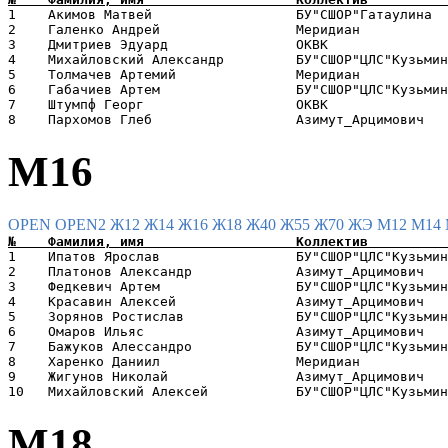
1    Акимов Матвей                  БУ"СШОР"Гатаулина  
2    Галенко Андрей                 Меридиан           
3    Дмитриев Эдуард                ОКВК               
4    Михайловский Александр         БУ"СШОР"ЦЛС"Кузьмин
5    Толмачев Артемий               Меридиан           
6    Габачиев Артем                 БУ"СШОР"ЦЛС"Кузьмин
7    Штумпф Георг                   ОКВК               
М16
OPEN
OPEN2
Ж12
Ж14
Ж16
Ж18
Ж40
Ж55
Ж70
ЖЭ
М12
М14
1    Ипатов Ярослав                 БУ"СШОР"ЦЛС"Кузьмин
2    Платонов Александр             Азимут_Арцимович   
3    Федкевич Артем                 БУ"СШОР"ЦЛС"Кузьмин
4    Красавин Алексей               Азимут_Арцимович   
5    Зорянов Ростислав              БУ"СШОР"ЦЛС"Кузьмин
6    Омаров Ильяс                   Азимут_Арцимович   
7    Бажуков Алессандро             БУ"СШОР"ЦЛС"Кузьмин
8    Харенко Даниил                 Меридиан           
9    Жигунов Николай                Азимут_Арцимович   
М18