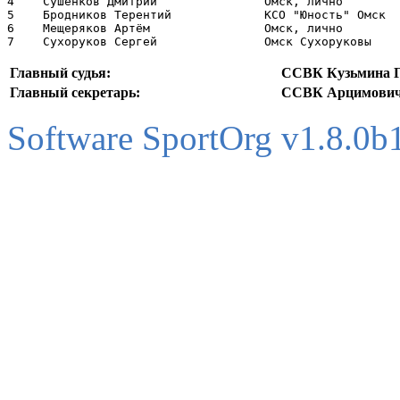
4    Сушенков Дмитрий               Омск, лично        
5    Бродников Терентий             КСО "Юность" Омск  
6    Мещеряков Артём                Омск, лично        
Главный судья:
ССВК Кузьмина Г
Главный секретарь:
ССВК Арцимович 
Software SportOrg v1.8.0b