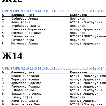
OPEN
OPEN2
Ж12
Ж14
Ж16
Ж18
Ж40
Ж55
Ж70
ЖЭ
М12
М14
1    Сабирова Амина                 Меридиан           
2    Кеня Алёна                     БУ"СШОР"Гатаулина  
3    Турбанова Злата                Меридиан           
4    Баевская Мирослава             Азимут_Арцимович   
5    Кошман Анастасия               Меридиан           
6    Губина Мария                   БУ"СШОР"ЦЛС"Кузьмин
7    Потлова Кира                   Меридиан           
Ж14
OPEN
OPEN2
Ж12
Ж14
Ж16
Ж18
Ж40
Ж55
Ж70
ЖЭ
М12
М14
1    Класс Анастасия                БУ"СШОР"ЦЛС"Кузьмин
2    Терехова Ксения                Азимут_Арцимович   
3    Аристова Надежда               БУ"СШОР"ЦЛС"Кузьмин
4    Рябченко Полина                Азимут_Арцимович   
5    Рябова Ирина                   БУ"СШОР"Гатаулина  
6    Брюхаткина Алена               Азимут_Арцимович   
7    Лямец София                    Меридиан           
8    Хамитова Ольга                 Азимут_Арцимович   
9    Кожуховская Яна                БУ"СШОР"Гатаулина  