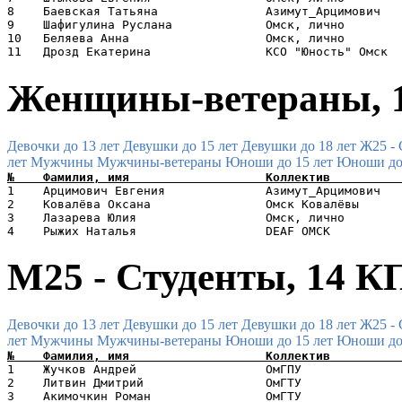
8    Баевская Татьяна               Азимут_Арцимович   
9    Шафигулина Руслана             Омск, лично        
10   Беляева Анна                   Омск, лично        
Женщины-ветераны, 1
Девочки до 13 лет
Девушки до 15 лет
Девушки до 18 лет
Ж25 -
лет
Мужчины
Мужчины-ветераны
Юноши до 15 лет
Юноши до 
1    Арцимович Евгения              Азимут_Арцимович   
2    Ковалёва Оксана                Омск Ковалёвы      
3    Лазарева Юлия                  Омск, лично        
М25 - Студенты, 14 КП
Девочки до 13 лет
Девушки до 15 лет
Девушки до 18 лет
Ж25 -
лет
Мужчины
Мужчины-ветераны
Юноши до 15 лет
Юноши до 
1    Жучков Андрей                  ОмГПУ              
2    Литвин Дмитрий                 ОмГТУ              
3    Акимочкин Роман                ОмГТУ              