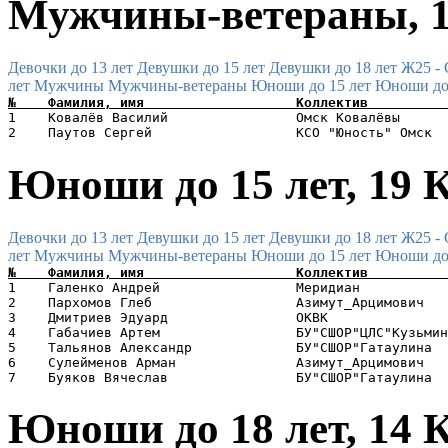
Мужчины-ветераны, 1
Девочки до 13 лет
Девушки до 15 лет
Девушки до 18 лет
Ж25 -
лет
Мужчины
Мужчины-ветераны
Юноши до 15 лет
Юноши до 
1    Ковалёв Василий                Омск Ковалёвы      
Юноши до 15 лет, 19 К
Девочки до 13 лет
Девушки до 15 лет
Девушки до 18 лет
Ж25 -
лет
Мужчины
Мужчины-ветераны
Юноши до 15 лет
Юноши до 
1    Галенко Андрей                 Меридиан           
2    Пархомов Глеб                  Азимут_Арцимович   
3    Дмитриев Эдуард                ОКВК               
4    Габачиев Артем                 БУ"СШОР"ЦЛС"Кузьмин
5    Тальянов Александр             БУ"СШОР"Гатаулина  
6    Сулейменов Арман               Азимут_Арцимович   
Юноши до 18 лет, 14 