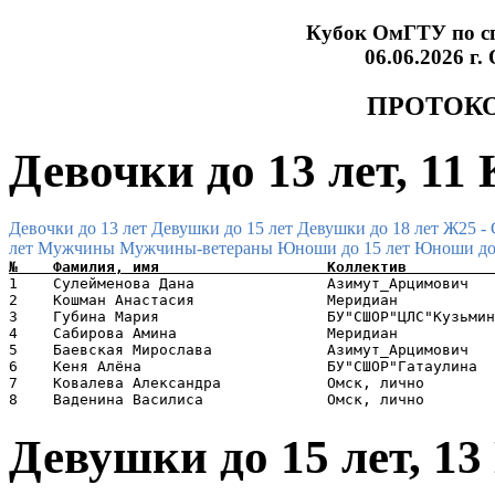
Кубок ОмГТУ по с
06.06.2026 г
ПРОТОКО
Девочки до 13 лет, 11 
Девочки до 13 лет
Девушки до 15 лет
Девушки до 18 лет
Ж25 -
лет
Мужчины
Мужчины-ветераны
Юноши до 15 лет
Юноши до 
1    Сулейменова Дана               Азимут_Арцимович   
2    Кошман Анастасия               Меридиан           
3    Губина Мария                   БУ"СШОР"ЦЛС"Кузьмин
4    Сабирова Амина                 Меридиан           
5    Баевская Мирослава             Азимут_Арцимович   
6    Кеня Алёна                     БУ"СШОР"Гатаулина  
7    Ковалева Александра            Омск, лично        
Девушки до 15 лет, 13