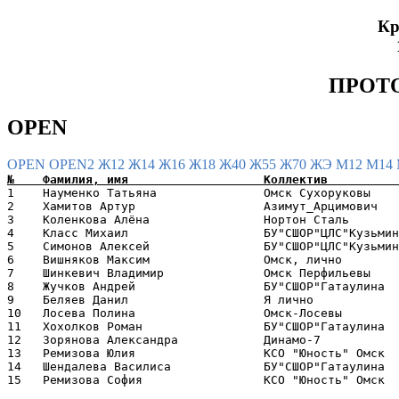
Кр
ПРОТ
OPEN
OPEN
OPEN2
Ж12
Ж14
Ж16
Ж18
Ж40
Ж55
Ж70
ЖЭ
М12
М14
1    Науменко Татьяна               Омск Сухоруковы    
2    Хамитов Артур                  Азимут_Арцимович   
3    Коленкова Алёна                Нортон Сталь       
4    Класс Михаил                   БУ"СШОР"ЦЛС"Кузьмин
5    Симонов Алексей                БУ"СШОР"ЦЛС"Кузьмин
6    Вишняков Максим                Омск, лично        
7    Шинкевич Владимир              Омск Перфильевы    
8    Жучков Андрей                  БУ"СШОР"Гатаулина  
9    Беляев Данил                   Я лично            
10   Лосева Полина                  Омск-Лосевы        
11   Хохолков Роман                 БУ"СШОР"Гатаулина  
12   Зорянова Александра            Динамо-7           
13   Ремизова Юлия                  КСО "Юность" Омск  
14   Шендалева Василиса             БУ"СШОР"Гатаулина  