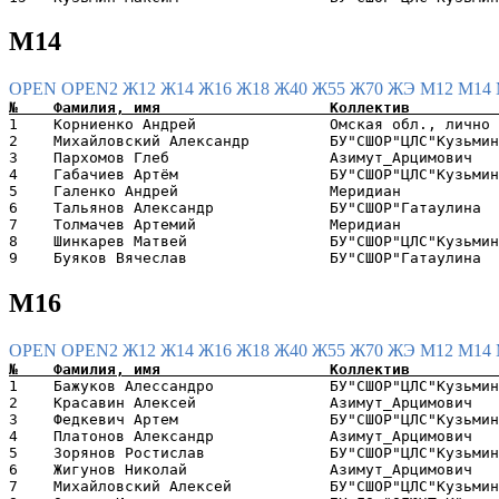
М14
OPEN
OPEN2
Ж12
Ж14
Ж16
Ж18
Ж40
Ж55
Ж70
ЖЭ
М12
М14
1    Корниенко Андрей               Омская обл., лично 
2    Михайловский Александр         БУ"СШОР"ЦЛС"Кузьмин
3    Пархомов Глеб                  Азимут_Арцимович   
4    Габачиев Артём                 БУ"СШОР"ЦЛС"Кузьмин
5    Галенко Андрей                 Меридиан           
6    Тальянов Александр             БУ"СШОР"Гатаулина  
7    Толмачев Артемий               Меридиан           
8    Шинкарев Матвей                БУ"СШОР"ЦЛС"Кузьмин
М16
OPEN
OPEN2
Ж12
Ж14
Ж16
Ж18
Ж40
Ж55
Ж70
ЖЭ
М12
М14
1    Бажуков Алессандро             БУ"СШОР"ЦЛС"Кузьмин
2    Красавин Алексей               Азимут_Арцимович   
3    Федкевич Артем                 БУ"СШОР"ЦЛС"Кузьмин
4    Платонов Александр             Азимут_Арцимович   
5    Зорянов Ростислав              БУ"СШОР"ЦЛС"Кузьмин
6    Жигунов Николай                Азимут_Арцимович   
7    Михайловский Алексей           БУ"СШОР"ЦЛС"Кузьмин