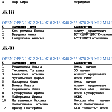
Ж18
OPEN
OPEN2
Ж12
Ж14
Ж16
Ж18
Ж40
Ж55
Ж70
ЖЭ
М12
М14
1    Костромина Елена               Азимут_Арцимович   
2    Бырдина Анна                   БУ"СШОР"ЦЛС"Кузьмин
Ж40
OPEN
OPEN2
Ж12
Ж14
Ж16
Ж18
Ж40
Ж55
Ж70
ЖЭ
М12
М14
1    Родионова Ольга                Омск, лично        
2    Тесленок Татьяна               55_лично           
3    Баевская Татьяна               Азимут_Арцимович   
4    Чугальская Дарья               Омск Ринг          
5    Лазарева Юлия                  Омск, лично        
6    Боева Ольга                    Азимут_Арцимович   
7    Корниенко Юлия                 Омская обл., лично 
8    Сухорукова Ирина               Омск Сухоруковы    
9    Майоркина Ирина                ОКВК               
10   Литвиненко Оксана              Омская обл., лично 
11   Шалагинова Татьяна             Омск Шалагиновы    