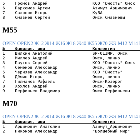
5    Громов Андрей                  КСО "Юность" Омск  
6    Пархомов Артем                 Азимут_Арцимович   
7    Сазонов Игорь                  КуБА               
М55
OPEN
OPEN2
Ж12
Ж14
Ж16
Ж18
Ж40
Ж55
Ж70
ЖЭ
М12
М14
1    Шилкин Анатолий                SP-OLIMP. Омск     
2    Миллер Андрей                  Омск, лично        
3    Паутов Сергей                  КСО "Юность" Омск  
4    Семенов Александр              Омск, лично        
5    Черняев Александр              КСО "Юность"       
6    Дёмин Игорь                    Омск, лично        
7    Гилманов Рафаэль               Омск-Козерог       
8    Хохлов Андрей                  Омск, лично        
М70
OPEN
OPEN2
Ж12
Ж14
Ж16
Ж18
Ж40
Ж55
Ж70
ЖЭ
М12
М14
1    Арцимович Анатолий             Азимут_Арцимович   