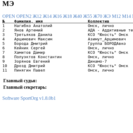
МЭ
OPEN
OPEN2
Ж12
Ж14
Ж16
Ж18
Ж40
Ж55
Ж70
ЖЭ
М12
М14
1    Нагибко Анатолий               Омск, лично        
2    Янов Артемий                   АДА - Аддитивные те
3    Третьяков Данила               КСО "Юность" Омск  
4    Арцимович Максим               Азимут_Арцимович   
5    Борода Дмитрий                 Группа БОРОДАвко   
6    Кейник Сергей                  Омск, лично        
7    Хамитов Дамир                  КСО "Юность" Омск  
8    Полуэктов Константин           Омск, лично        
9    Зорянов Евгений                Динамо-7           
10   Дрозд Дмитрий                  КСО "Юность" Омск  
Главный судья:
Главный секретарь:
Software SportOrg v1.8.0b1