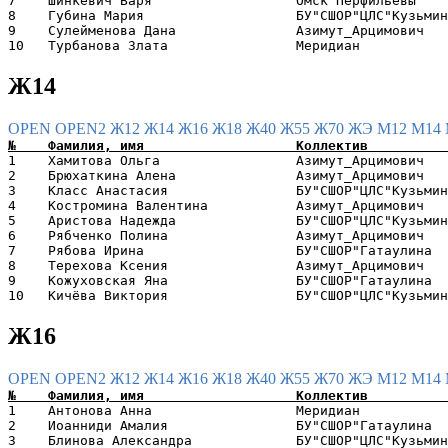
7    Шинкевич Варя                  Омск Перфильевы    
8    Губина Мария                   БУ"СШОР"ЦЛС"Кузьмин
9    Сулейменова Дана               Азимут_Арцимович   
Ж14
OPEN
OPEN2
Ж12
Ж14
Ж16
Ж18
Ж40
Ж55
Ж70
ЖЭ
М12
М14
1    Хамитова Ольга                 Азимут_Арцимович   
2    Брюхаткина Алена               Азимут_Арцимович   
3    Класс Анастасия                БУ"СШОР"ЦЛС"Кузьмин
4    Костромина Валентина           Азимут_Арцимович   
5    Аристова Надежда               БУ"СШОР"ЦЛС"Кузьмин
6    Рябченко Полина                Азимут_Арцимович   
7    Рябова Ирина                   БУ"СШОР"Гатаулина  
8    Терехова Ксения                Азимут_Арцимович   
9    Кожуховская Яна                БУ"СШОР"Гатаулина  
Ж16
OPEN
OPEN2
Ж12
Ж14
Ж16
Ж18
Ж40
Ж55
Ж70
ЖЭ
М12
М14
1    Антонова Анна                  Меридиан           
2    Иоанниди Амалия                БУ"СШОР"Гатаулина  
3    Блинова Александра             БУ"СШОР"ЦЛС"Кузьмин