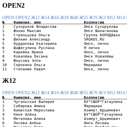
OPEN2
OPEN
OPEN2
Ж12
Ж14
Ж16
Ж18
Ж40
Ж55
Ж70
ЖЭ
М12
М14
1    Сухоруков Владислав            Омск Сухоруковы    
2    Жокин Максим                   Омск Шалагиновы    
3    Стрельцова Ольга               Группа БОРОДАвко   
4    Шилкин Александр               5ROADS.RU          
5    Бурдакова Екатерина            Омск, лично        
6    Шафигулина Руслана             Я лично            
7    Карейва Ирина                  Омск, лично        
8    Ковалёва Оксана                Омск Ковалёвы      
9    Юнусова Элла                   Омск, лично        
10   Сорокина Ольга                 Меридиан           
Ж12
OPEN
OPEN2
Ж12
Ж14
Ж16
Ж18
Ж40
Ж55
Ж70
ЖЭ
М12
М14
1    Чугальская Валерия             БУ"СШОР"Гатаулина  
2    Сабирова Амина                 Меридиан           
3    Баевская Мирослава             Азимут_Арцимович   
4    Кеня Алёна                     БУ"СШОР"Гатаулина  
5    Метелева Алина                 Азимут_Арцимович   
6    Лосева Алёна                   Омск-Лосевы        