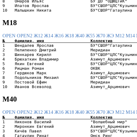
8    Омаров Ильяс                   БУ ДО "ОДЮЦТиК"    
9    Ипатов Ярослав                 БУ"СШОР"ЦЛС"Кузьмин
М18
OPEN
OPEN2
Ж12
Ж14
Ж16
Ж18
Ж40
Ж55
Ж70
ЖЭ
М12
М14
1    Шендалев Ярослав               БУ"СШОР"Гатаулина  
2    Пелипенко Дмитрий              Меридиан           
3    Шинкарев Кирилл                БУ"СШОР"ЦЛС"Кузьмин
4    Брюхаткин Владимир             Азимут_Арцимович   
5    Якин Евгений                   БУ"СШОР"ЦЛС"Кузьмин
6    Рицман Роман                   ОКВК               
7    Гердюков Марк                  Азимут_Арцимович   
8    Подольников Михаил             БУ"СШОР"ЦЛС"Кузьмин
9    Постовой Ефим                  Меридиан           
М40
OPEN
OPEN2
Ж12
Ж14
Ж16
Ж18
Ж40
Ж55
Ж70
ЖЭ
М12
М14
1    Никонов Василий                "Волшебный мир"    
2    Миронкин Евгений               Азимут_Арцимович   
3    Кичёв Павел                    БУ"СШОР"ЦЛС"Кузьмин
4    Гатаулин Ринат                 Омск Ринг          