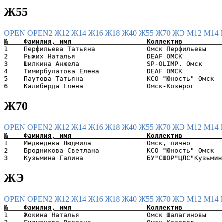
Ж55
OPEN
OPEN2
Ж12
Ж14
Ж16
Ж18
Ж40
Ж55
Ж70
ЖЭ
М12
М14
1    Перфильева Татьяна             Омск Перфильевы    
2    Рыжих Наталья                  DEAF ОМСК          
3    Шилкина Анжела                 SP-OLIMP. Омск     
4    Тимирбулатова Елена            DEAF ОМСК          
5    Паутова Татьяна                КСО "Юность" Омск  
Ж70
OPEN
OPEN2
Ж12
Ж14
Ж16
Ж18
Ж40
Ж55
Ж70
ЖЭ
М12
М14
1    Медведева Людмила              Омск, лично        
2    Бродникова Светлана            КСО "Юность" Омск  
ЖЭ
OPEN
OPEN2
Ж12
Ж14
Ж16
Ж18
Ж40
Ж55
Ж70
ЖЭ
М12
М14
1    Жокина Наталья                 Омск Шалагиновы    