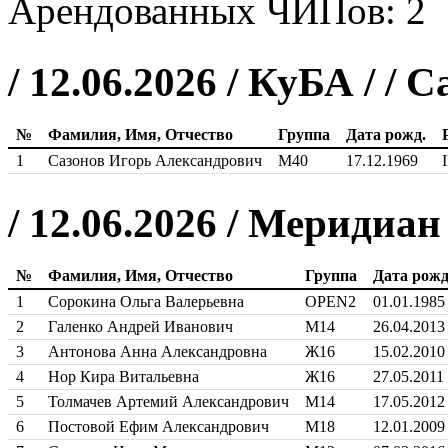
Арендованных ЧИПов: 2
/ 12.06.2026 / КуБА / / 
№
Фамилия, Имя, Отчество
Группа
Дата рожд.
1
Сазонов Игорь Александрович
М40
17.12.1969
I
/ 12.06.2026 / Меридиан
№
Фамилия, Имя, Отчество
Группа
Дата рожд
1
Сорокина Ольга Валерьевна
OPEN2
01.01.1985
2
Галенко Андрей Иванович
М14
26.04.2013
3
Антонова Анна Александровна
Ж16
15.02.2010
4
Нор Кира Витальевна
Ж16
27.05.2011
5
Толмачев Артемий Александрович
М14
17.05.2012
6
Постовой Ефим Александрович
М18
12.01.2009