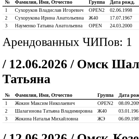
№
Фамилия, Имя, Отчество
Группа
Дата рожд.
1
Сухоруков Владислав Игоревич
OPEN2
02.06.1998
2
Сухорукова Ирина Анатольевна
Ж40
17.07.1967
3
Науменко Татьяна Анатольевна
OPEN
24.03.2000
Арендованных ЧИПов: 1
/ 12.06.2026 / Омск Ша
Татьяна
№
Фамилия, Имя, Отчество
Группа
Дата рож
1
Жокин Максим Николаевич
OPEN2
08.09.200
2
Шалагинова Татьяна Владимировна
Ж40
03.01.196
3
Жокина Наталья Михайловна
ЖЭ
06.09.198
/ 12.06.2026 / Омск-Коз