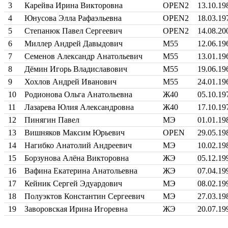
3
Карейва Ирина Викторовна
OPEN2
13.10.19
4
Юнусова Элла Рафаэльевна
OPEN2
18.03.19
5
Степанюк Павел Сергеевич
OPEN2
14.08.20
6
Миллер Андрей Давыдович
М55
12.06.19
7
Семенов Александр Анатольевич
М55
13.01.19
8
Дёмин Игорь Владиславович
М55
19.06.19
9
Хохлов Андрей Иванович
М55
24.01.19
10
Родионова Ольга Анатольевна
Ж40
05.10.19
11
Лазарева Юлия Александровна
Ж40
17.10.19
12
Пинягин Павел
МЭ
01.01.19
13
Вишняков Максим Юрьевич
OPEN
29.05.19
14
Нагибко Анатолий Андреевич
МЭ
10.02.19
15
Борзунова Алёна Викторовна
ЖЭ
05.12.19
16
Вафина Екатерина Анатольевна
ЖЭ
07.04.19
17
Кейник Сергей Эдуардович
МЭ
08.02.19
18
Полуэктов Константин Сергеевич
МЭ
27.03.19
19
Заворовская Ирина Игоревна
ЖЭ
20.07.19