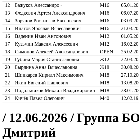
12
Бажуков Алессандро -
М16
05.01.20
13
Федкевич Артем Александрович
М16
06.07.20
14
Зорянов Ростислав Евгеньевич
М16
03.09.20
15
Ипатов Ярослав Вячеславович
М16
21.03.20
16
Ваденин Иван Антонович
М12
01.05.20
17
Кузьмин Максим Алексеевич
М12
16.02.20
18
Симонов Алексей Александрович
OPEN
25.02.20
19
Губина Мария Станиславовна
Ж12
22.03.20
20
Бырдина Анна Вячеславовна
Ж18
30.08.20
21
Шинкарев Кирилл Максимович
М18
27.10.20
22
Якин Евгений Павлович
М18
13.08.20
23
Подольников Михаил Владимирович
М18
28.01.20
24
Кичёв Павел Олегович
М40
12.02.19
/ 12.06.2026 / Группа 
Дмитрий