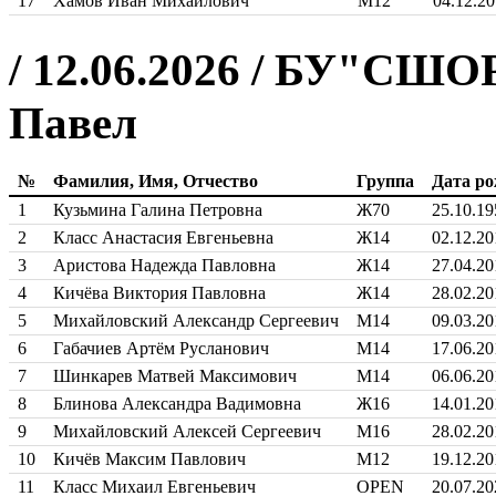
17
Хамов Иван Михайлович
М12
04.12.2
/ 12.06.2026 / БУ"СШ
Павел
№
Фамилия, Имя, Отчество
Группа
Дата ро
1
Кузьмина Галина Петровна
Ж70
25.10.19
2
Класс Анастасия Евгеньевна
Ж14
02.12.20
3
Аристова Надежда Павловна
Ж14
27.04.20
4
Кичёва Виктория Павловна
Ж14
28.02.20
5
Михайловский Александр Сергеевич
М14
09.03.20
6
Габачиев Артём Русланович
М14
17.06.20
7
Шинкарев Матвей Максимович
М14
06.06.20
8
Блинова Александра Вадимовна
Ж16
14.01.20
9
Михайловский Алексей Сергеевич
М16
28.02.20
10
Кичёв Максим Павлович
М12
19.12.20
11
Класс Михаил Евгеньевич
OPEN
20.07.20