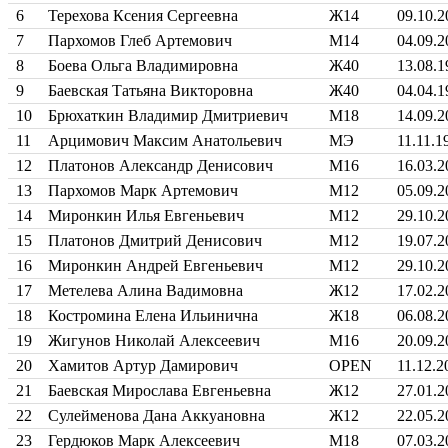
6
Терехова Ксения Сергеевна
Ж14
09.10.2
7
Пархомов Глеб Артемович
М14
04.09.2
8
Боева Ольга Владимировна
Ж40
13.08.1
9
Баевская Татьяна Викторовна
Ж40
04.04.1
10
Брюхаткин Владимир Дмитриевич
М18
14.09.2
11
Арцимович Максим Анатольевич
МЭ
11.11.1
12
Платонов Александр Денисович
М16
16.03.2
13
Пархомов Марк Артемович
М12
05.09.2
14
Миронкин Илья Евгеньевич
М12
29.10.2
15
Платонов Дмитрий Денисович
М12
19.07.2
16
Миронкин Андрей Евгеньевич
М12
29.10.2
17
Метелева Алина Вадимовна
Ж12
17.02.2
18
Костромина Елена Ильинична
Ж18
06.08.2
19
Жигунов Николай Алексеевич
М16
20.09.2
20
Хамитов Артур Дамирович
OPEN
11.12.2
21
Баевская Мирослава Евгеньевна
Ж12
27.01.2
22
Сулейменова Дана Аккуановна
Ж12
22.05.2
23
Гердюков Марк Алексеевич
М18
07.03.2