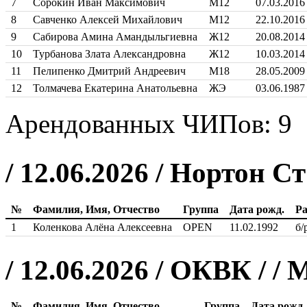
7
Сорокин Иван Максимович
М12
07.03.2016
8
Савченко Алексей Михайлович
М12
22.10.2016
9
Сабирова Амина Амандыльгиевна
Ж12
20.08.2014
10
Турбанова Злата Александровна
Ж12
10.03.2014
11
Пелипенко Дмитрий Андреевич
М18
28.05.2009
12
Толмачева Екатерина Анатольевна
ЖЭ
03.06.1987
Арендованных ЧИПов: 9
/ 12.06.2026 / Нортон С
№
Фамилия, Имя, Отчество
Группа
Дата рожд.
Ра
1
Коленкова Алёна Алексеевна
OPEN
11.02.1992
б/
/ 12.06.2026 / ОКВК / 
№
Фамилия, Имя, Отчество
Группа
Дата рожд.