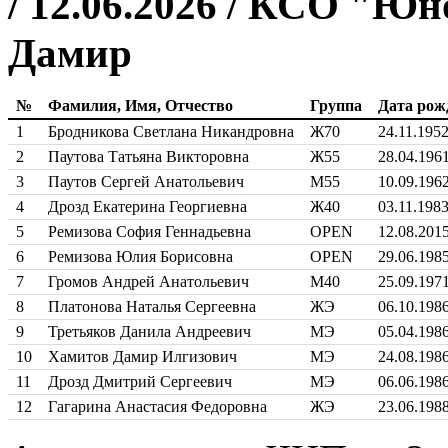
/ 12.06.2026 / КСО "Юн
Дамир
№
Фамилия, Имя, Отчество
Группа
Дата рож
1
Бродникова Светлана Никандровна
Ж70
24.11.195
2
Паутова Татьяна Викторовна
Ж55
28.04.196
3
Паутов Сергей Анатольевич
М55
10.09.196
4
Дрозд Екатерина Георгиевна
Ж40
03.11.198
5
Ремизова София Геннадьевна
OPEN
12.08.201
6
Ремизова Юлия Борисовна
OPEN
29.06.198
7
Громов Андрей Анатольевич
М40
25.09.197
8
Платонова Наталья Сергеевна
ЖЭ
06.10.198
9
Третьяков Данила Андреевич
МЭ
05.04.198
10
Хамитов Дамир Илгизович
МЭ
24.08.198
11
Дрозд Дмитрий Сергеевич
МЭ
06.06.198
12
Гагарина Анастасия Федоровна
ЖЭ
23.06.198