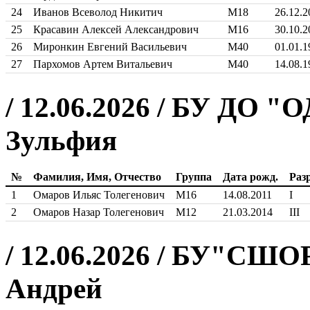
24
Иванов Всеволод Никитич
М18
26.12.2
25
Красавин Алексей Александрович
М16
30.10.2
26
Миронкин Евгений Васильевич
М40
01.01.1
27
Пархомов Артем Витальевич
М40
14.08.1
/ 12.06.2026 / БУ ДО 
Зульфия
№
Фамилия, Имя, Отчество
Группа
Дата рожд.
Раз
1
Омаров Ильяс Толегенович
М16
14.08.2011
I
2
Омаров Назар Толегенович
М12
21.03.2014
III
/ 12.06.2026 / БУ"СШО
Андрей