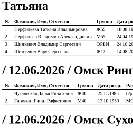
Татьяна
№
Фамилия, Имя, Отчество
Группа
Дата р
1
Перфильева Татьяна Владимировна
Ж55
18.08.1
2
Перфильев Владимир Александрович
М55
24.04.1
3
Шинкевич Владимир Сергеевич
OPEN
24.10.2
4
Шинкевич Варя Сергеевна
Ж12
14.08.2
/ 12.06.2026 / Омск Рин
№
Фамилия, Имя, Отчество
Группа
Дата рожд.
Ра
1
Чугальская Дарья Ринатовна
Ж40
25.11.1985
б/р
2
Гатаулин Ринат Рафкатович
М40
13.10.1959
М
/ 12.06.2026 / Омск Сух