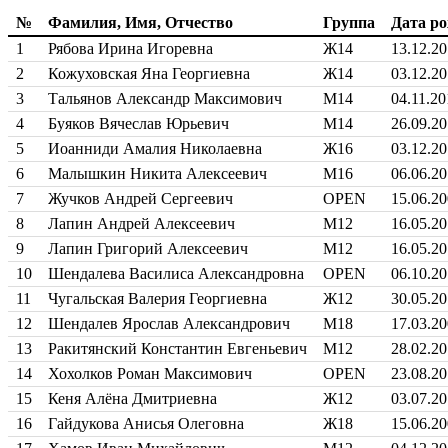
№
Фамилия, Имя, Отчество
Группа
Дата ро
1
Рябова Ирина Игоревна
Ж14
13.12.2
2
Кожуховская Яна Георгиевна
Ж14
03.12.2
3
Тальянов Александр Максимович
М14
04.11.20
4
Буяков Вячеслав Юрьевич
М14
26.09.2
5
Иоанниди Амалия Николаевна
Ж16
03.12.20
6
Малышкин Никита Алексеевич
М16
06.06.2
7
Жучков Андрей Сергеевич
OPEN
15.06.2
8
Лапин Андрей Алексеевич
М12
16.05.2
9
Лапин Григорий Алексеевич
М12
16.05.2
10
Шендалева Василиса Александровна
OPEN
06.10.2
11
Чугальская Валерия Георгиевна
Ж12
30.05.2
12
Шендалев Ярослав Александрович
М18
17.03.2
13
Ракитянский Константин Евгеньевич
М12
28.02.2
14
Хохолков Роман Максимович
OPEN
23.08.2
15
Кеня Алёна Дмитриевна
Ж12
03.07.2
16
Гайдукова Анисья Олеговна
Ж18
15.06.2