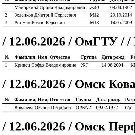
1
Майоркина Ирина Владимировна
Ж40
09.04.1962
2
Зеленков Дмитрий Сергеевич
М12
29.10.2014
3
Рицман Роман Юрьевич
М18
14.05.2009
/ 12.06.2026 / ОмГТУ /
№
Фамилия, Имя, Отчество
Группа
Дата рожд.
Р
1
Кривец Софья Владимировна
ЖЭ
14.08.2004
К
/ 12.06.2026 / Омск Ков
№
Фамилия, Имя, Отчество
Группа
Дата рожд.
Раз
1
Ковалёва Оксана Петровна
OPEN2
09.02.1972
б/р
/ 12.06.2026 / Омск Пе