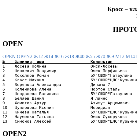
Кросс – кл
ПРОТ
OPEN
OPEN
OPEN2
Ж12
Ж14
Ж16
Ж18
Ж40
Ж55
Ж70
ЖЭ
М12
М14
1    Лосева Полина                  Омск-Лосевы        
2    Шинкевич Владимир              Омск Перфильевы    
3    Хохолков Роман                 БУ"СШОР"Гатаулина  
4    Класс Михаил                   БУ"СШОР"ЦЛС"Кузьмин
5    Зорянова Александра            Динамо-7           
6    Коленкова Алёна                Нортон Сталь       
7    Шендалева Василиса             БУ"СШОР"Гатаулина  
8    Беляев Данил                   Я лично            
9    Хамитов Артур                  Азимут_Арцимович   
10   Шуплецова Ксения               Меридиан           
11   Кичёва Наталья                 БУ"СШОР"ЦЛС"Кузьмин
12   Науменко Татьяна               Омск Сухоруковы    
OPEN2