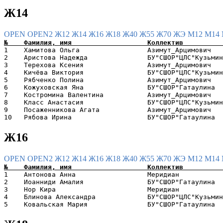
Ж14
OPEN
OPEN2
Ж12
Ж14
Ж16
Ж18
Ж40
Ж55
Ж70
ЖЭ
М12
М14
1    Хамитова Ольга                 Азимут_Арцимович   
2    Аристова Надежда               БУ"СШОР"ЦЛС"Кузьмин
3    Терехова Ксения                Азимут_Арцимович   
4    Кичёва Виктория                БУ"СШОР"ЦЛС"Кузьмин
5    Рябченко Полина                Азимут_Арцимович   
6    Кожуховская Яна                БУ"СШОР"Гатаулина  
7    Костромина Валентина           Азимут_Арцимович   
8    Класс Анастасия                БУ"СШОР"ЦЛС"Кузьмин
9    Посаженникова Агата            Азимут_Арцимович   
Ж16
OPEN
OPEN2
Ж12
Ж14
Ж16
Ж18
Ж40
Ж55
Ж70
ЖЭ
М12
М14
1    Антонова Анна                  Меридиан           
2    Иоанниди Амалия                БУ"СШОР"Гатаулина  
3    Нор Кира                       Меридиан           
4    Блинова Александра             БУ"СШОР"ЦЛС"Кузьмин