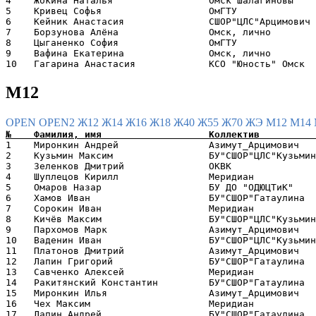
4    Жокина Наталья                 Омск Шалагиновы    
5    Кривец Софья                   ОмГТУ              
6    Кейник Анастасия               СШОР"ЦЛС"Арцимович 
7    Борзунова Алёна                Омск, лично        
8    Цыганенко София                ОмГТУ              
9    Вафина Екатерина               Омск, лично        
М12
OPEN
OPEN2
Ж12
Ж14
Ж16
Ж18
Ж40
Ж55
Ж70
ЖЭ
М12
М14
1    Миронкин Андрей                Азимут_Арцимович   
2    Кузьмин Максим                 БУ"СШОР"ЦЛС"Кузьмин
3    Зеленков Дмитрий               ОКВК               
4    Шуплецов Кирилл                Меридиан           
5    Омаров Назар                   БУ ДО "ОДЮЦТиК"    
6    Хамов Иван                     БУ"СШОР"Гатаулина  
7    Сорокин Иван                   Меридиан           
8    Кичёв Максим                   БУ"СШОР"ЦЛС"Кузьмин
9    Пархомов Марк                  Азимут_Арцимович   
10   Ваденин Иван                   БУ"СШОР"ЦЛС"Кузьмин
11   Платонов Дмитрий               Азимут_Арцимович   
12   Лапин Григорий                 БУ"СШОР"Гатаулина  
13   Савченко Алексей               Меридиан           
14   Ракитянский Константин         БУ"СШОР"Гатаулина  
15   Миронкин Илья                  Азимут_Арцимович   
16   Чех Максим                     Меридиан           