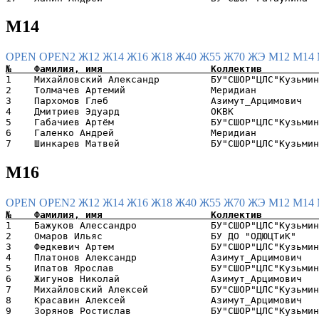
М14
OPEN
OPEN2
Ж12
Ж14
Ж16
Ж18
Ж40
Ж55
Ж70
ЖЭ
М12
М14
1    Михайловский Александр         БУ"СШОР"ЦЛС"Кузьмин
2    Толмачев Артемий               Меридиан           
3    Пархомов Глеб                  Азимут_Арцимович   
4    Дмитриев Эдуард                ОКВК               
5    Габачиев Артём                 БУ"СШОР"ЦЛС"Кузьмин
6    Галенко Андрей                 Меридиан           
М16
OPEN
OPEN2
Ж12
Ж14
Ж16
Ж18
Ж40
Ж55
Ж70
ЖЭ
М12
М14
1    Бажуков Алессандро             БУ"СШОР"ЦЛС"Кузьмин
2    Омаров Ильяс                   БУ ДО "ОДЮЦТиК"    
3    Федкевич Артем                 БУ"СШОР"ЦЛС"Кузьмин
4    Платонов Александр             Азимут_Арцимович   
5    Ипатов Ярослав                 БУ"СШОР"ЦЛС"Кузьмин
6    Жигунов Николай                Азимут_Арцимович   
7    Михайловский Алексей           БУ"СШОР"ЦЛС"Кузьмин
8    Красавин Алексей               Азимут_Арцимович   