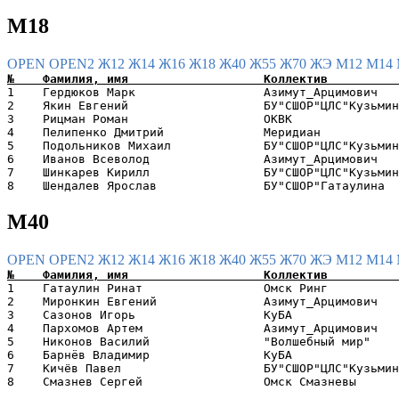
М18
OPEN
OPEN2
Ж12
Ж14
Ж16
Ж18
Ж40
Ж55
Ж70
ЖЭ
М12
М14
1    Гердюков Марк                  Азимут_Арцимович   
2    Якин Евгений                   БУ"СШОР"ЦЛС"Кузьмин
3    Рицман Роман                   ОКВК               
4    Пелипенко Дмитрий              Меридиан           
5    Подольников Михаил             БУ"СШОР"ЦЛС"Кузьмин
6    Иванов Всеволод                Азимут_Арцимович   
7    Шинкарев Кирилл                БУ"СШОР"ЦЛС"Кузьмин
М40
OPEN
OPEN2
Ж12
Ж14
Ж16
Ж18
Ж40
Ж55
Ж70
ЖЭ
М12
М14
1    Гатаулин Ринат                 Омск Ринг          
2    Миронкин Евгений               Азимут_Арцимович   
3    Сазонов Игорь                  КуБА               
4    Пархомов Артем                 Азимут_Арцимович   
5    Никонов Василий                "Волшебный мир"    
6    Барнëв Владимир                КуБА               
7    Кичёв Павел                    БУ"СШОР"ЦЛС"Кузьмин