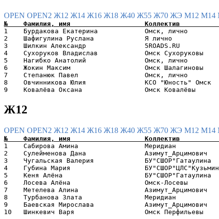
OPEN
OPEN2
Ж12
Ж14
Ж16
Ж18
Ж40
Ж55
Ж70
ЖЭ
М12
М14
1    Бурдакова Екатерина            Омск, лично        
2    Шафигулина Руслана             Я лично            
3    Шилкин Александр               5ROADS.RU          
4    Сухоруков Владислав            Омск Сухоруковы    
5    Нагибко Анатолий               Омск, лично        
6    Жокин Максим                   Омск Шалагиновы    
7    Степанюк Павел                 Омск, лично        
8    Овчинникова Юлия               КСО "Юность" Омск  
Ж12
OPEN
OPEN2
Ж12
Ж14
Ж16
Ж18
Ж40
Ж55
Ж70
ЖЭ
М12
М14
1    Сабирова Амина                 Меридиан           
2    Сулейменова Дана               Азимут_Арцимович   
3    Чугальская Валерия             БУ"СШОР"Гатаулина  
4    Губина Мария                   БУ"СШОР"ЦЛС"Кузьмин
5    Кеня Алёна                     БУ"СШОР"Гатаулина  
6    Лосева Алёна                   Омск-Лосевы        
7    Метелева Алина                 Азимут_Арцимович   
8    Турбанова Злата                Меридиан           
9    Баевская Мирослава             Азимут_Арцимович   