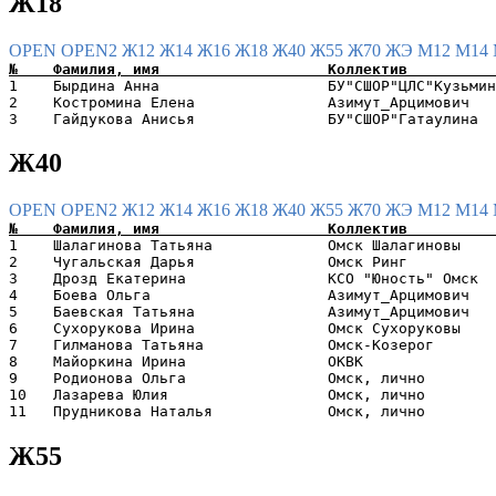
Ж18
OPEN
OPEN2
Ж12
Ж14
Ж16
Ж18
Ж40
Ж55
Ж70
ЖЭ
М12
М14
1    Бырдина Анна                   БУ"СШОР"ЦЛС"Кузьмин
2    Костромина Елена               Азимут_Арцимович   
Ж40
OPEN
OPEN2
Ж12
Ж14
Ж16
Ж18
Ж40
Ж55
Ж70
ЖЭ
М12
М14
1    Шалагинова Татьяна             Омск Шалагиновы    
2    Чугальская Дарья               Омск Ринг          
3    Дрозд Екатерина                КСО "Юность" Омск  
4    Боева Ольга                    Азимут_Арцимович   
5    Баевская Татьяна               Азимут_Арцимович   
6    Сухорукова Ирина               Омск Сухоруковы    
7    Гилманова Татьяна              Омск-Козерог       
8    Майоркина Ирина                ОКВК               
9    Родионова Ольга                Омск, лично        
10   Лазарева Юлия                  Омск, лично        
Ж55