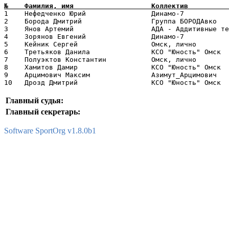
1    Нефедченко Юрий                Динамо-7           
2    Борода Дмитрий                 Группа БОРОДАвко   
3    Янов Артемий                   АДА - Аддитивные те
4    Зорянов Евгений                Динамо-7           
5    Кейник Сергей                  Омск, лично        
6    Третьяков Данила               КСО "Юность" Омск  
7    Полуэктов Константин           Омск, лично        
8    Хамитов Дамир                  КСО "Юность" Омск  
9    Арцимович Максим               Азимут_Арцимович   
Главный судья:
Главный секретарь:
Software SportOrg v1.8.0b1