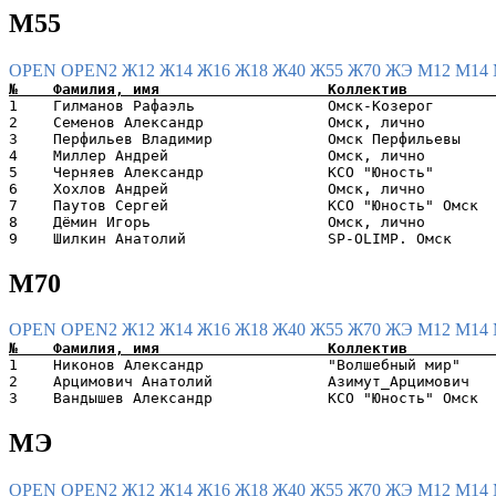
М55
OPEN
OPEN2
Ж12
Ж14
Ж16
Ж18
Ж40
Ж55
Ж70
ЖЭ
М12
М14
1    Гилманов Рафаэль               Омск-Козерог       
2    Семенов Александр              Омск, лично        
3    Перфильев Владимир             Омск Перфильевы    
4    Миллер Андрей                  Омск, лично        
5    Черняев Александр              КСО "Юность"       
6    Хохлов Андрей                  Омск, лично        
7    Паутов Сергей                  КСО "Юность" Омск  
8    Дёмин Игорь                    Омск, лично        
М70
OPEN
OPEN2
Ж12
Ж14
Ж16
Ж18
Ж40
Ж55
Ж70
ЖЭ
М12
М14
1    Никонов Александр              "Волшебный мир"    
2    Арцимович Анатолий             Азимут_Арцимович   
МЭ
OPEN
OPEN2
Ж12
Ж14
Ж16
Ж18
Ж40
Ж55
Ж70
ЖЭ
М12
М14