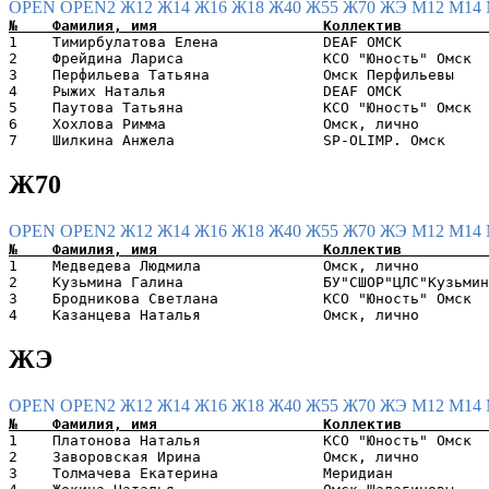
OPEN
OPEN2
Ж12
Ж14
Ж16
Ж18
Ж40
Ж55
Ж70
ЖЭ
М12
М14
1    Тимирбулатова Елена            DEAF ОМСК          
2    Фрейдина Лариса                КСО "Юность" Омск  
3    Перфильева Татьяна             Омск Перфильевы    
4    Рыжих Наталья                  DEAF ОМСК          
5    Паутова Татьяна                КСО "Юность" Омск  
6    Хохлова Римма                  Омск, лично        
Ж70
OPEN
OPEN2
Ж12
Ж14
Ж16
Ж18
Ж40
Ж55
Ж70
ЖЭ
М12
М14
1    Медведева Людмила              Омск, лично        
2    Кузьмина Галина                БУ"СШОР"ЦЛС"Кузьмин
3    Бродникова Светлана            КСО "Юность" Омск  
ЖЭ
OPEN
OPEN2
Ж12
Ж14
Ж16
Ж18
Ж40
Ж55
Ж70
ЖЭ
М12
М14
1    Платонова Наталья              КСО "Юность" Омск  
2    Заворовская Ирина              Омск, лично        
3    Толмачева Екатерина            Меридиан           