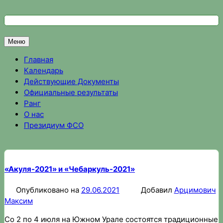
Перейти
к
Федерация спортивного ориентирования Омской области
Спортивное ориентирование в Омске, результаты соревно
содержимому
Меню
Главная
Календарь
Действующие Документы
Официальные результаты
Ранг
О нас
Президиум ФСО
«Акуля-2021» и «Чебаркуль-2021»
Опубликовано на
29.06.2021
Добавил
Арцимович
Максим
Со 2 по 4 июля на Южном Урале состоятся традиционные