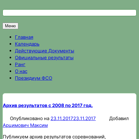
Перейти
к
Федерация спортивного ориентирования Омской области
Спортивное ориентирование в Омске, результаты соревно
содержимому
Меню
Главная
Календарь
Действующие Документы
Официальные результаты
Ранг
О нас
Президиум ФСО
Архив результатов с 2008 по 2017 год.
Опубликовано на
23.11.2017
23.11.2017
Добавил
Арцимович Максим
Публикуем архив результатов соревнований,