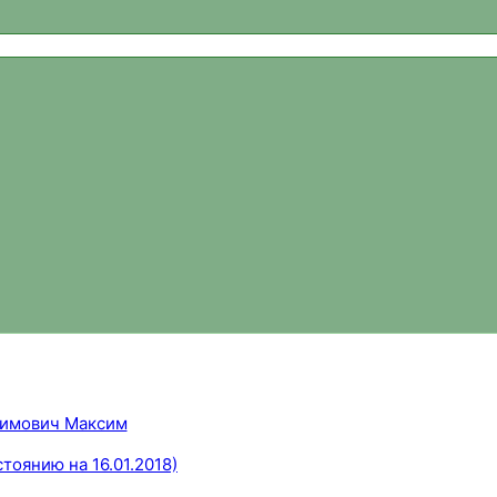
ваний, новости спортивного ориентирования, официальный 
имович Максим
тоянию на 16.01.2018)