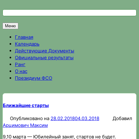
Перейти
к
Федерация спортивного ориентирования Омской области
Спортивное ориентирование в Омске, результаты соревно
содержимому
Меню
Главная
Календарь
Действующие Документы
Официальные результаты
Ранг
О нас
Президиум ФСО
Ближайшие старты
Опубликовано на
28.02.2018
04.03.2018
Добавил
Арцимович Максим
9,10 марта — Юбилейный занят, стартов не будет.