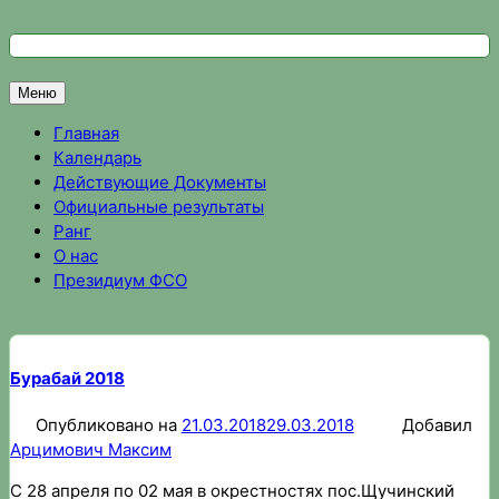
Перейти
к
Федерация спортивного ориентирования Омской области
Спортивное ориентирование в Омске, результаты соревно
содержимому
Меню
Главная
Календарь
Действующие Документы
Официальные результаты
Ранг
О нас
Президиум ФСО
Бурабай 2018
Опубликовано на
21.03.2018
29.03.2018
Добавил
Арцимович Максим
С 28 апреля по 02 мая в окрестностях пос.Щучинский