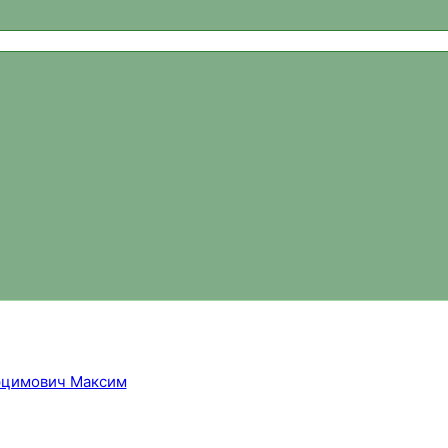
ваний, новости спортивного ориентирования, официальный 
цимович Максим