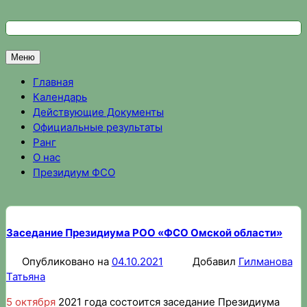
Перейти
к
Федерация спортивного ориентирования Омской области
Спортивное ориентирование в Омске, результаты соревно
содержимому
Меню
Главная
Календарь
Действующие Документы
Официальные результаты
Ранг
О нас
Президиум ФСО
Заседание Президиума РОО «ФСО Омской области»
Опубликовано на
04.10.2021
Добавил
Гилманова
Татьяна
5 октября
2021 года состоится заседание Президиума