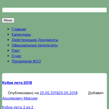
Перейти
к
Федерация спортивного ориентирования Омской области
Спортивное ориентирование в Омске, результаты соревно
содержимому
Меню
Главная
Календарь
Действующие Документы
Официальные результаты
Ранг
О нас
Президиум ФСО
Кубок лето 2018
Опубликовано на
25.05.2018
25.05.2018
Добавил
Арцимович Максим
Кубок лето 2 из 2