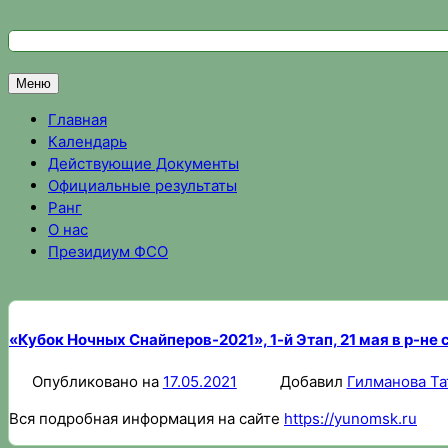
Перейти
к
Федерация спортивного ориентирования Омской области
Спортивное ориентирование в Омске, результаты соревно
содержимому
Меню
Главная
Календарь
Действующие Документы
Официальные результаты
Ранг
О нас
Президиум ФСО
«Кубок Ночных Снайперов-2021», 1-й Этап, 21 мая в р-не
Опубликовано на
17.05.2021
Добавил
Гилманова Та
Вся подробная информация на сайте
https://yunomsk.ru