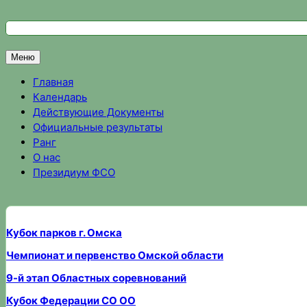
Перейти
к
Федерация спортивного ориентирования Омской области
Спортивное ориентирование в Омске, результаты соревно
содержимому
Меню
Главная
Календарь
Действующие Документы
Официальные результаты
Ранг
О нас
Президиум ФСО
Кубок парков г. Омска
Чемпионат и первенство Омской области
9-й этап Областных соревнований
Кубок Федерации СО ОО