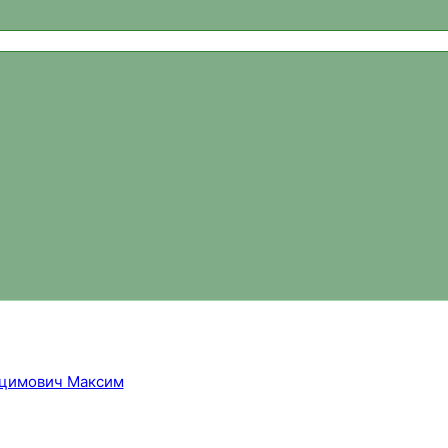
ваний, новости спортивного ориентирования, официальный 
цимович Максим