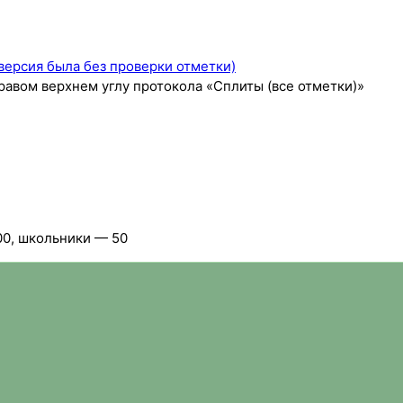
версия была без проверки отметки)
равом верхнем углу протокола «Сплиты (все отметки)»
00, школьники — 50