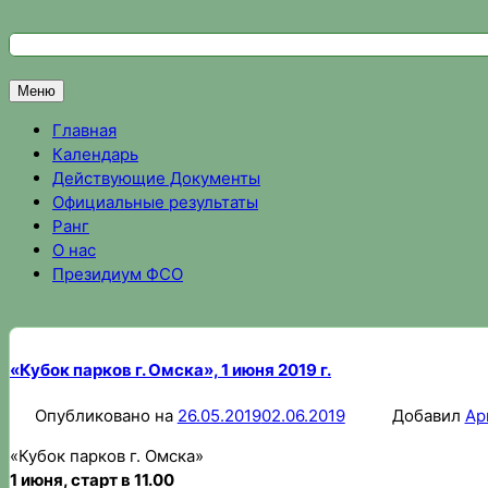
Перейти
к
Федерация спортивного ориентирования Омской области
Спортивное ориентирование в Омске, результаты соревно
содержимому
Меню
Главная
Календарь
Действующие Документы
Официальные результаты
Ранг
О нас
Президиум ФСО
«Кубок парков г. Омска», 1 июня 2019 г.
Опубликовано на
26.05.2019
02.06.2019
Добавил
Ар
«Кубок парков г. Омска»
1 июня, старт в 11.00