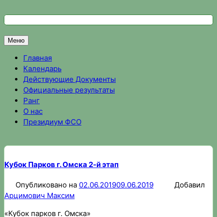
Перейти
к
Федерация спортивного ориентирования Омской области
Спортивное ориентирование в Омске, результаты соревно
содержимому
Меню
Главная
Календарь
Действующие Документы
Официальные результаты
Ранг
О нас
Президиум ФСО
Кубок Парков г. Омска 2-й этап
Опубликовано на
02.06.2019
09.06.2019
Добавил
Арцимович Максим
«Кубок парков г. Омска»