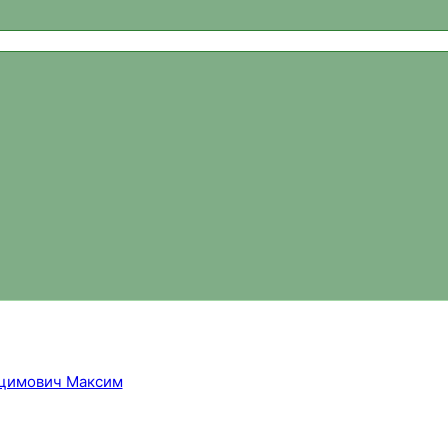
ваний, новости спортивного ориентирования, официальный 
цимович Максим