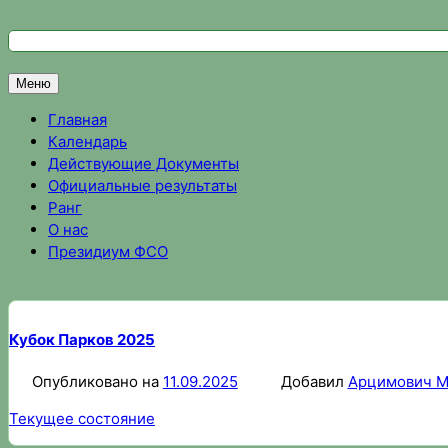
Перейти
к
Федерация спортивного ориентирования Омской области
Спортивное ориентирование в Омске, результаты соревно
содержимому
Меню
Главная
Календарь
Действующие Документы
Официальные результаты
Ранг
О нас
Президиум ФСО
Кубок Парков 2025
Опубликовано на
11.09.2025
Добавил
Арцимович М
Текущее состояние