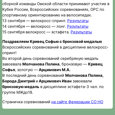
сборной команды Омской области принимают участие в
Кубке России, Всероссийских соревнованиях, ОРС по
спортивному ориентированию на велосипедах.
13 сентября — велокросс-спринт.
Результаты
14 сентября — велокросс — лонг.
Результаты
15 сентября велокросс — эстафета.
Результаты
Поздравляем Кривец Софью с бронзовой медалью
Всероссийских соревнований в дисциплине велокросс-
спринт!
Во второй день соревнований серебряную медаль
завоевала
Молчанова Полина
, бронзовую —
Кривец
Софья
, золотую —
Арцимович М.А.
В последний день соревнований
Молчанова Полина,
Борода Дмитрий
и
Арцимович Иван
завоевали
бронзовую медаль
в дисциплине эстафета-3 чел. по
группе МЖдо18.
Страничка соревнований
на сайте Федерации СО НО