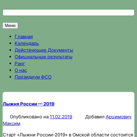
Перейти
к
Федерация спортивного ориентирования Омской области
Спортивное ориентирование в Омске, результаты соревно
содержимому
Меню
Главная
Календарь
Действующие Документы
Официальные результаты
Ранг
О нас
Президиум ФСО
Лыжня России — 2019
Опубликовано на
11.02.2019
Добавил
Арцимович
Максим
Старт «Лыжни России-2019» в Омской области состоится