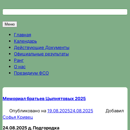
Перейти
к
Федерация спортивного ориентирования Омской области
Спортивное ориентирование в Омске, результаты соревно
содержимому
Меню
Главная
Календарь
Действующие Документы
Официальные результаты
Ранг
О нас
Президиум ФСО
Мемориал братьев Цыпнятовых 2025
Опубликовано на
19.08.2025
24.08.2025
Добавил
Софья Кривец
24.08.2025 д. Подгородка