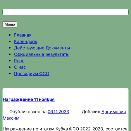
Перейти
к
Федерация спортивного ориентирования Омской области
Спортивное ориентирование в Омске, результаты соревно
содержимому
Меню
Главная
Календарь
Действующие Документы
Официальные результаты
Ранг
О нас
Президиум ФСО
Награждение 11 ноября
Опубликовано на
06.11.2023
Добавил
Арцимович
Максим
Награждение по итогам Кубка ФСО 2022-2023, состоится