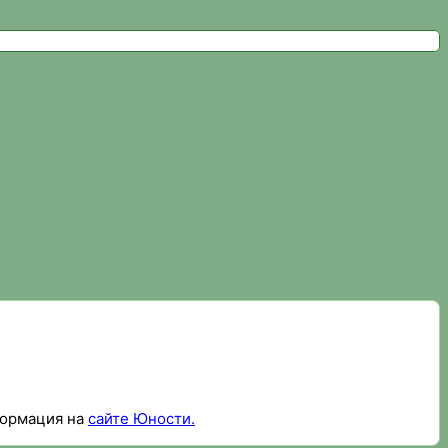
сайт федерации спортивного ориентирования
формация на
сайте Юности.