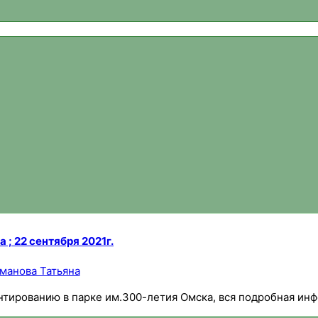
ваний, новости спортивного ориентирования, официальный 
 ; 22 сентября 2021г.
манова Татьяна
нтированию в парке им.300-летия Омска, вся подробная ин