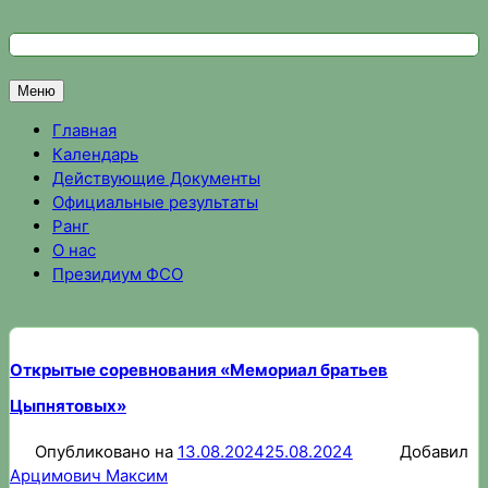
Перейти
к
Федерация спортивного ориентирования Омской области
Спортивное ориентирование в Омске, результаты соревно
содержимому
Меню
Главная
Календарь
Действующие Документы
Официальные результаты
Ранг
О нас
Президиум ФСО
Открытые соревнования «Мемориал братьев
Цыпнятовых»
Опубликовано на
13.08.2024
25.08.2024
Добавил
Арцимович Максим