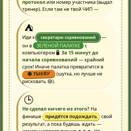
протокол
или номер участника (выдал
тренер). Если там не твой ЧИП —
⛺
Иди к
—
секретарю соревнований
он в
ЗЕЛЁНОЙ ПАЛАТКЕ
с
компьютером 🖥️.
За 15 минут до
начала соревнований
— крайний
срок! Иначе палатка превратится в
🎃 ТЫКВУ
(шутка, но лучше не
рисковать 😅).
🕒
Не сделал ничего из этого?
На
финише
придётся подождать
свой
результат, а пока будешь ждать —
комары устроят пикник 🦟🦟🦟. Не