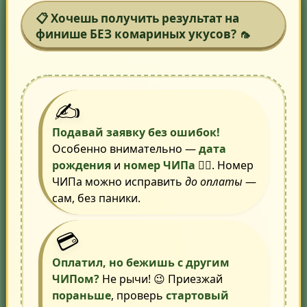
📋 Хочешь получить результат на
финише
БЕЗ
комариных укусов? 🦟
✍️
Подавай заявку без ошибок!
Особенно внимательно —
дата
рождения
и
номер ЧИПа
🏃‍♂️. Номер
ЧИПа можно исправить
до оплаты
—
сам, без паники.
💳
Оплатил, но бежишь с другим
ЧИПом?
Не рычи! 😉 Приезжай
пораньше
, проверь
стартовый