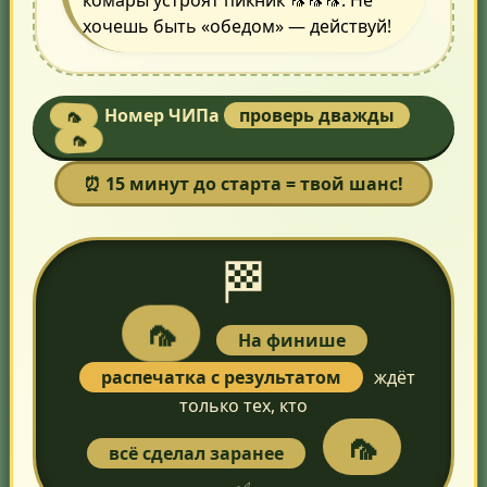
хочешь быть «обедом» — действуй!
🦟
Номер ЧИПа
проверь дважды
🦟
⏰ 15 минут до старта = твой шанс!
🏁
🦟
На финише
распечатка с результатом
ждёт
только тех, кто
🦟
всё сделал заранее