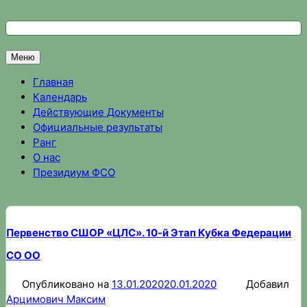
Перейти
к
Федерация спортивного ориентирования Омской области
Спортивное ориентирование в Омске, результаты соревно
содержимому
Меню
Главная
Календарь
Действующие Документы
Официальные результаты
Ранг
О нас
Президиум ФСО
Первенство СШОР «ЦЛС». 10-й Этап Кубка Федерации
СО ОО
Опубликовано на
13.01.2020
20.01.2020
Добавил
Арцимович Максим