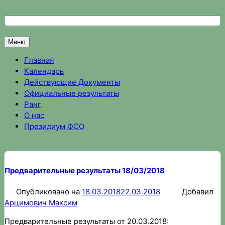
Перейти
к
Федерация спортивного ориентирования Омской области
Спортивное ориентирование в Омске, результаты соревно
содержимому
Меню
Главная
Календарь
Действующие Документы
Официальные результаты
Ранг
О нас
Президиум ФСО
Предварительные результаты 18/03/2018
Опубликовано на
18.03.2018
22.03.2018
Добавил
Арцимович Максим
Предварительные результаты от 20.03.2018: