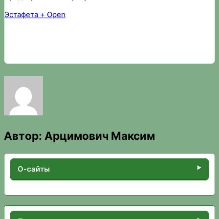
Эстафета + Open
Автор:
Арцимович Максим
О-сайты