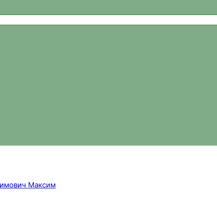
ваний, новости спортивного ориентирования, официальный 
имович Максим