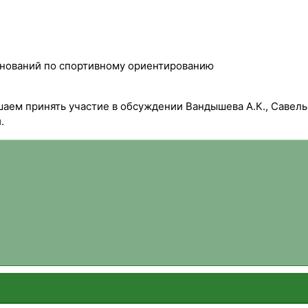
евнований по спортивному ориентированию
ем принять участие в обсуждении Вандышева А.К., Савельев
.