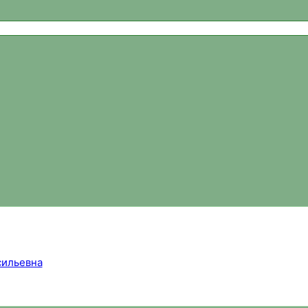
ваний, новости спортивного ориентирования, официальный 
ильевна