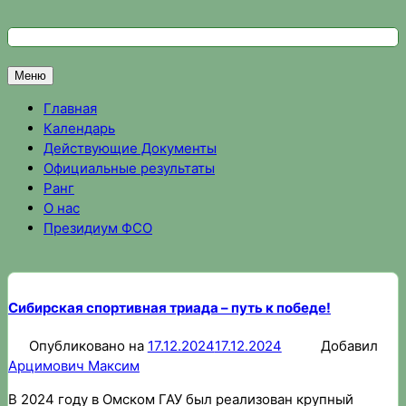
Перейти
к
Федерация спортивного ориентирования Омской области
Спортивное ориентирование в Омске, результаты соревно
содержимому
Меню
Главная
Календарь
Действующие Документы
Официальные результаты
Ранг
О нас
Президиум ФСО
Сибирская спортивная триада – путь к победе!
Опубликовано на
17.12.2024
17.12.2024
Добавил
Арцимович Максим
В 2024 году в Омском ГАУ был реализован крупный