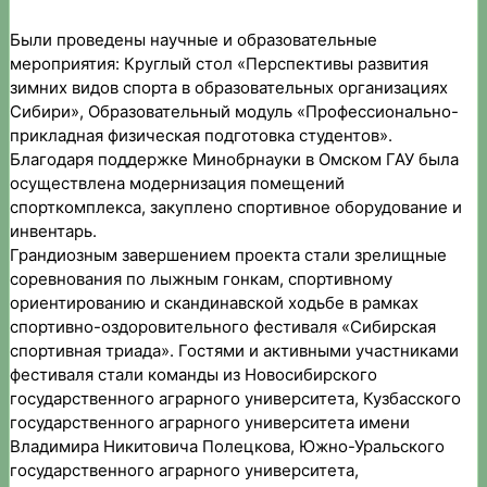
спортивная
Были проведены научные и образовательные
триада
мероприятия: Круглый стол «Перспективы развития
–
зимних видов спорта в образовательных организациях
путь
Сибири», Образовательный модуль «Профессионально-
к
прикладная физическая подготовка студентов».
победе!
Благодаря поддержке Минобрнауки в Омском ГАУ была
осуществлена модернизация помещений
спорткомплекса, закуплено спортивное оборудование и
инвентарь.
Грандиозным завершением проекта стали зрелищные
соревнования по лыжным гонкам, спортивному
ориентированию и скандинавской ходьбе в рамках
спортивно-оздоровительного фестиваля «Сибирская
спортивная триада». Гостями и активными участниками
фестиваля стали команды из Новосибирского
государственного аграрного университета, Кузбасского
государственного аграрного университета имени
Владимира Никитовича Полецкова, Южно-Уральского
государственного аграрного университета,