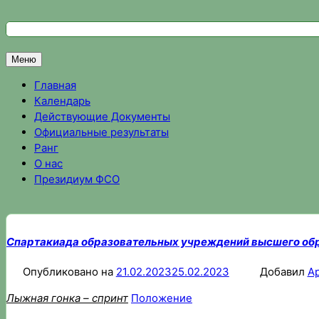
Перейти
к
Федерация спортивного ориентирования Омской области
Спортивное ориентирование в Омске, результаты соревно
содержимому
Меню
Главная
Календарь
Действующие Документы
Официальные результаты
Ранг
О нас
Президиум ФСО
Спартакиада образовательных учреждений высшего об
Опубликовано на
21.02.2023
25.02.2023
Добавил
А
Лыжная гонка – спринт
Положение