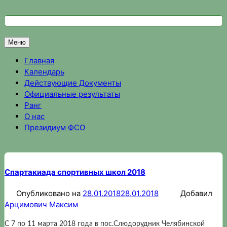
Перейти
к
Федерация спортивного ориентирования Омской области
Спортивное ориентирование в Омске, результаты соревно
содержимому
Меню
Главная
Календарь
Действующие Документы
Официальные результаты
Ранг
О нас
Президиум ФСО
Спартакиада спортивных школ 2018
Опубликовано на
28.01.2018
28.01.2018
Добавил
Арцимович Максим
С 7 по 11 марта 2018 года в пос.Слюдорудник Челябинской