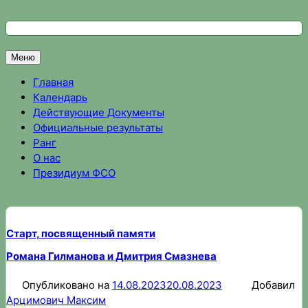
Перейти
к
Федерация спортивного ориентирования Омской области
Спортивное ориентирование в Омске, результаты соревно
содержимому
Меню
Главная
Календарь
Действующие Документы
Официальные результаты
Ранг
О нас
Президиум ФСО
Старт, посвященный памяти
Романа Гилманова и Дмитрия Смазнева
Опубликовано на
14.08.2023
20.08.2023
Добавил
Арцимович Максим