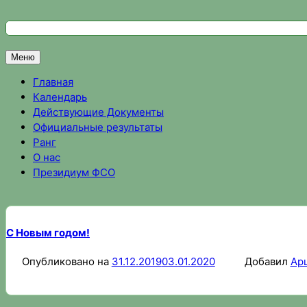
Перейти
к
Федерация спортивного ориентирования Омской области
Спортивное ориентирование в Омске, результаты соревно
содержимому
Меню
Главная
Календарь
Действующие Документы
Официальные результаты
Ранг
О нас
Президиум ФСО
С Новым годом!
Опубликовано на
31.12.2019
03.01.2020
Добавил
Ар