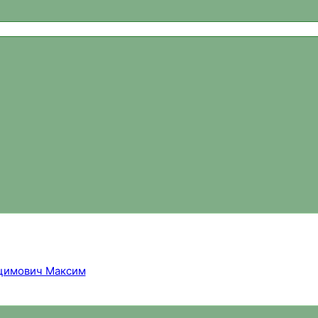
ваний, новости спортивного ориентирования, официальный 
цимович Максим