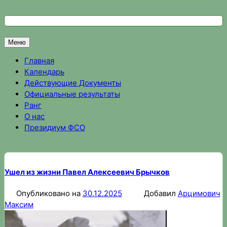
Перейти
к
Федерация спортивного ориентирования Омской области
Спортивное ориентирование в Омске, результаты соревно
содержимому
Меню
Главная
Календарь
Действующие Документы
Официальные результаты
Ранг
О нас
Президиум ФСО
Ушел из жизни Павел Алексеевич Брычков
Опубликовано на
30.12.2025
Добавил
Арцимович
Максим