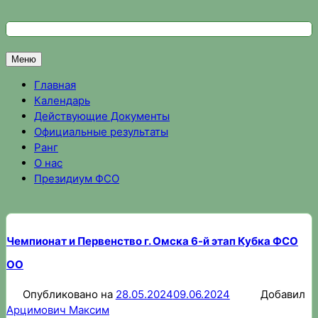
Перейти
к
Федерация спортивного ориентирования Омской области
Спортивное ориентирование в Омске, результаты соревно
содержимому
Меню
Главная
Календарь
Действующие Документы
Официальные результаты
Ранг
О нас
Президиум ФСО
Чемпионат и Первенство г. Омска 6-й этап Кубка ФСО
ОО
Опубликовано на
28.05.2024
09.06.2024
Добавил
Арцимович Максим