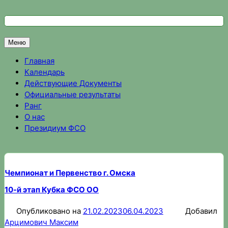
Перейти
к
Федерация спортивного ориентирования Омской области
Спортивное ориентирование в Омске, результаты соревно
содержимому
Меню
Главная
Календарь
Действующие Документы
Официальные результаты
Ранг
О нас
Президиум ФСО
Чемпионат и Первенство г. Омска
10-й этап Кубка ФСО ОО
Опубликовано на
21.02.2023
06.04.2023
Добавил
Арцимович Максим