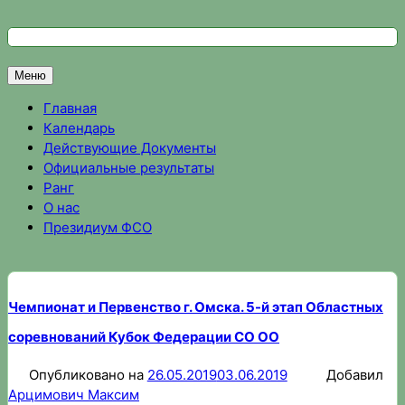
Перейти
к
Федерация спортивного ориентирования Омской области
Спортивное ориентирование в Омске, результаты соревно
содержимому
Меню
Главная
Календарь
Действующие Документы
Официальные результаты
Ранг
О нас
Президиум ФСО
Чемпионат и Первенство г. Омска. 5-й этап Областных
соревнований Кубок Федерации СО ОО
Опубликовано на
26.05.2019
03.06.2019
Добавил
Арцимович Максим