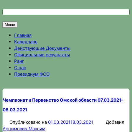
Перейти
к
Федерация спортивного ориентирования Омской области
Спортивное ориентирование в Омске, результаты соревно
содержимому
Меню
Главная
Календарь
Действующие Документы
Официальные результаты
Ранг
О нас
Президиум ФСО
Чемпионат и Первенство Омской области 07.03.2021-
08.03.2021
Опубликовано на
01.03.2021
18.03.2021
Добавил
Арцимович Максим