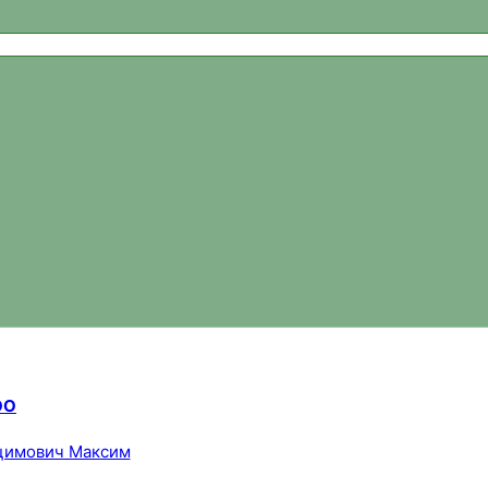
ваний, новости спортивного ориентирования, официальный 
ОО
цимович Максим