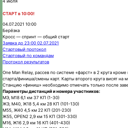
4 июля
СТАРТ в 10:00!
04.07.2021 10:00
Берёзка
Кросс — спринт — общий старт
Заявка до 23:00 02.07.2021
Стартовый протокол
Стартовый по командам
Протокол результатов
One Man Relay, рассев по системе «фарст» в 2 круга кром
старта/финиша/смены карт. Карты второго круга висят на 
Станцию «финиш» необходимо отмечать только после заве
Параметры дистанций и номера участников:
МЭ, М18 6,1 км 37 КП (1-30)
ЖЭ, М40, Ж18 5,4 км 28 КП (101-130)
М55, Ж40 4,5 км 22 КП (201-230)
Ж55, OPEN2 2,9 км 15 КП (301-330)
М16, Ж16 2,9 км 16 КП (401-430)