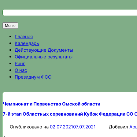
Перейти
к
Федерация спортивного ориентирования Омской области
Спортивное ориентирование в Омске, результаты соревно
содержимому
Меню
Главная
Календарь
Действующие Документы
Официальные результаты
Ранг
О нас
Президиум ФСО
Чемпионат и Первенство Омской области
7-й этап Областных соревнований Кубок Федерации СО 
Опубликовано на
02.07.2021
07.07.2021
Добавил
Ар