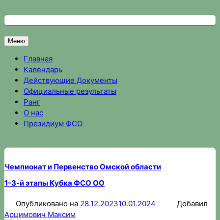
Перейти
к
Федерация спортивного ориентирования Омской области
Спортивное ориентирование в Омске, результаты соревно
содержимому
Меню
Главная
Календарь
Действующие Документы
Официальные результаты
Ранг
О нас
Президиум ФСО
Чемпионат и Первенство Омской области
1-3-й этапы Кубка ФСО ОО
Опубликовано на
28.12.2023
10.01.2024
Добавил
Арцимович Максим