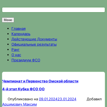
Перейти
к
Федерация спортивного ориентирования Омской области
Спортивное ориентирование в Омске, результаты соревно
содержимому
Меню
Главная
Календарь
Действующие Документы
Официальные результаты
Ранг
О нас
Президиум ФСО
Чемпионат и Первенство Омской области
4-й этап Кубка ФСО ОО
Опубликовано на
09.01.2024
23.01.2024
Добавил
Арцимович Максим