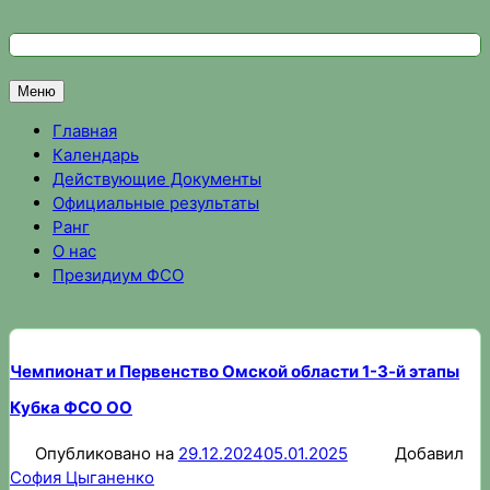
Перейти
к
Федерация спортивного ориентирования Омской области
Спортивное ориентирование в Омске, результаты соревно
содержимому
Меню
Главная
Календарь
Действующие Документы
Официальные результаты
Ранг
О нас
Президиум ФСО
Чемпионат и Первенство Омской области 1-3-й этапы
Кубка ФСО ОО
Опубликовано на
29.12.2024
05.01.2025
Добавил
София Цыганенко